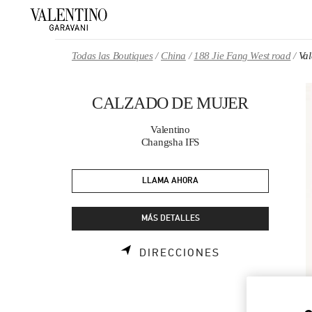
Skip to content
Return to Nav
Todas las Boutiques
China
188 Jie Fang West road
Va
CALZADO DE MUJER
Valentino
Changsha IFS
LLAMA AHORA
MÁS DETALLES
LINK OPENS I
DIRECCIONES