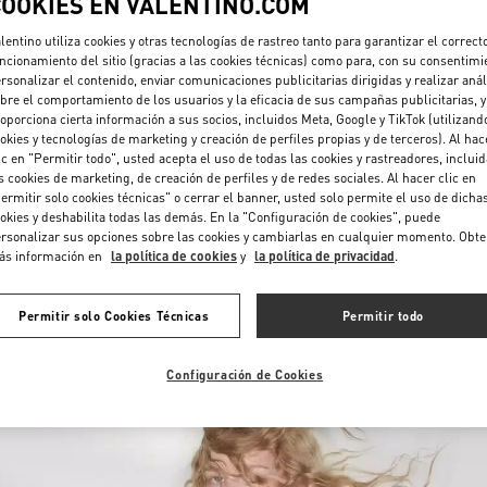
COOKIES EN VALENTINO.COM
lentino utiliza cookies y otras tecnologías de rastreo tanto para garantizar el correct
ncionamiento del sitio (gracias a las cookies técnicas) como para, con su consentimi
rsonalizar el contenido, enviar comunicaciones publicitarias dirigidas y realizar anál
bre el comportamiento de los usuarios y la eficacia de sus campañas publicitarias, y
oporciona cierta información a sus socios, incluidos Meta, Google y TikTok (utilizand
okies y tecnologías de marketing y creación de perfiles propias y de terceros). Al hac
ic en "Permitir todo", usted acepta el uso de todas las cookies y rastreadores, inclui
DESCUBRE MÁS
s cookies de marketing, de creación de perfiles y de redes sociales. Al hacer clic en
ermitir solo cookies técnicas" o cerrar el banner, usted solo permite el uso de dicha
okies y deshabilita todas las demás. En la "Configuración de cookies", puede
rsonalizar sus opciones sobre las cookies y cambiarlas en cualquier momento. Obt
ás información en
la política de cookies
y
la política de privacidad
.
NOVEDADES
Permitir solo Cookies Técnicas
Permitir todo
Configuración de Cookies