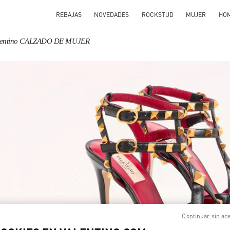
REBAJAS
NOVEDADES
ROCKSTUD
MUJER
HO
lentino CALZADO DE MUJER
N NEW TAB
Link O
Continuar sin ac