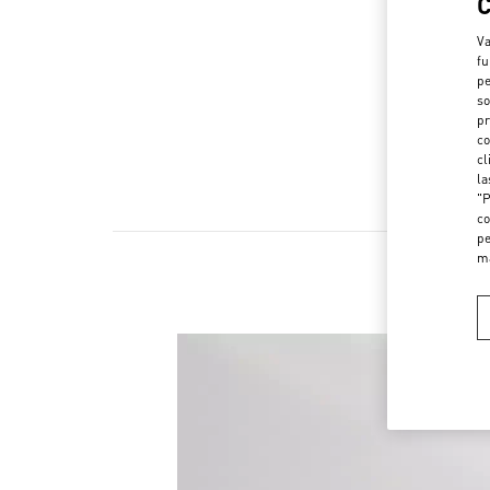
Va
fu
pe
so
pr
co
cl
la
"P
co
pe
m