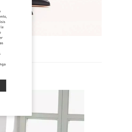
o
ento,
isis
 le
o
er
das
s
enga