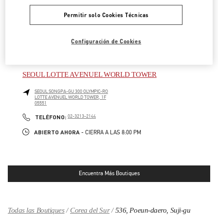
HWASEONG
GYEONGGI-DO
160, DONGTANYEOK-RO
LOTTE DEPARTMENT STORE DONGTAN, 1F
Permitir solo Cookies Técnicas
445150
LINK OPENS IN NEW TAB
PHONE
TELÉFONO:
031-8036-3593
Configuración de Cookies
ABIERTO AHORA
- CIERRA A LAS
8:00 PM
SEOUL LOTTE AVENUEL WORLD TOWER
SEOUL
SONGPA-GU
300 OLYMPIC-RO
LOTTE AVENUEL WORLD TOWER, 1F
05551
LINK OPENS IN NEW TAB
PHONE
TELÉFONO:
02-3213-2144
ABIERTO AHORA
- CIERRA A LAS
8:00 PM
Encuentra Más Boutiques
Todas las Boutiques
Corea del Sur
536, Poeun-daero, Suji-gu