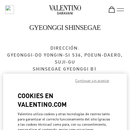
Skip to content
Return to Nav
GYEONGGI SHINSEGAE
DIRECCIÓN:
GYEONGGI-DO
YONGIN-SI
536, POEUN-DAERO,
SUJI-GU
SHINSEGAE GYEONGGI B1
16896
Continuar sin aceptar
Abierto ahora
- Cierra a las
8:00 PM
COOKIES EN
VALENTINO.COM
CITA EN LA BOUTIQUE
Valentino utiliza cookies y otras tecnologías de rastreo tanto
para garantizar el correcto funcionamiento del sitio (gracias
031-695-2086
a las cookies técnicas) como para, con su consentimiento,
personalizar el contenido, enviar comunicaciones