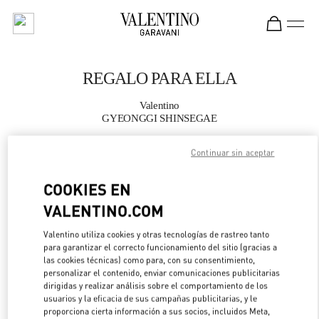
Skip to content
Return to Nav
REGALO PARA ELLA
Valentino
GYEONGGI SHINSEGAE
Continuar sin aceptar
LLAMA AHORA
COOKIES EN
MÁS DETALLES
VALENTINO.COM
LINK OPENS IN 
DIRECCIONES
Valentino utiliza cookies y otras tecnologías de rastreo tanto
para garantizar el correcto funcionamiento del sitio (gracias a
las cookies técnicas) como para, con su consentimiento,
personalizar el contenido, enviar comunicaciones publicitarias
dirigidas y realizar análisis sobre el comportamiento de los
usuarios y la eficacia de sus campañas publicitarias, y le
proporciona cierta información a sus socios, incluidos Meta,