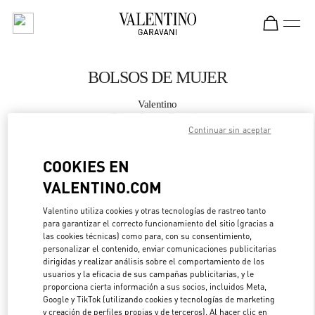
Skip to content
Return to Nav
BOLSOS DE MUJER
Valentino
Tokyo Isetan Shinjuku
Continuar sin aceptar
LLAMA AHORA
COOKIES EN
VALENTINO.COM
MÁS DETALLES
Valentino utiliza cookies y otras tecnologías de rastreo tanto
para garantizar el correcto funcionamiento del sitio (gracias a
LINK OPENS IN 
DIRECCIONES
las cookies técnicas) como para, con su consentimiento,
personalizar el contenido, enviar comunicaciones publicitarias
dirigidas y realizar análisis sobre el comportamiento de los
usuarios y la eficacia de sus campañas publicitarias, y le
proporciona cierta información a sus socios, incluidos Meta,
Google y TikTok (utilizando cookies y tecnologías de marketing
y creación de perfiles propias y de terceros). Al hacer clic en