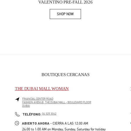
VALENTINO PRE-FALL 2026
SHOP NOW
Link Opens in New Tab
BOUTIQUES CERCANAS
THE DUBAI MALL WOMAN
FINANCIAL CENTER ROAD
FASHION AVENUE, THE DUBAI MALL - BOULEVARD FLOOR
DUBAI
PHONE
TELÉFONO:
04 325 3042
ABIERTO AHORA
- CIERRA A LAS
12:00 AM
24:00 to 1:00 AM on Monday, Sunday, Saturday for holiday