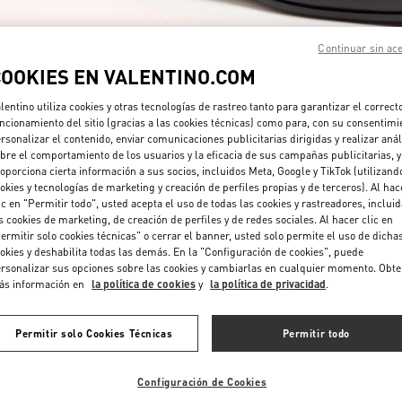
Continuar sin ac
COOKIES EN VALENTINO.COM
lentino utiliza cookies y otras tecnologías de rastreo tanto para garantizar el correct
ncionamiento del sitio (gracias a las cookies técnicas) como para, con su consentimi
rsonalizar el contenido, enviar comunicaciones publicitarias dirigidas y realizar anál
DESCUBRE MÁS
bre el comportamiento de los usuarios y la eficacia de sus campañas publicitarias, y
oporciona cierta información a sus socios, incluidos Meta, Google y TikTok (utilizand
okies y tecnologías de marketing y creación de perfiles propias y de terceros). Al hac
ic en "Permitir todo", usted acepta el uso de todas las cookies y rastreadores, inclui
s cookies de marketing, de creación de perfiles y de redes sociales. Al hacer clic en
ermitir solo cookies técnicas" o cerrar el banner, usted solo permite el uso de dicha
NOVEDADES
okies y deshabilita todas las demás. En la "Configuración de cookies", puede
rsonalizar sus opciones sobre las cookies y cambiarlas en cualquier momento. Obt
ás información en
la política de cookies
y
la política de privacidad
.
Permitir solo Cookies Técnicas
Permitir todo
Configuración de Cookies