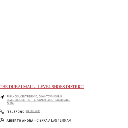
THE DUBAI MALL - LEVEL SHOES DISTRICT
FINANCIAL CENTRE ROAD, DOWNTOWN DUBAI
LEVEL SHOE DISTRICT - GROUND FLOOR - DUBAI MALL
DUBAI
PHONE
TELÉFONO:
04 501 6635
ABIERTO AHORA
- CIERRA A LAS
12:00 AM