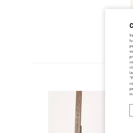
Va
fu
pe
so
pr
co
cl
la
"P
co
pe
m