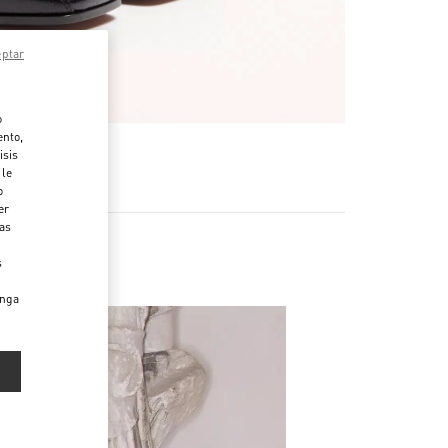
eptar
o
ento,
isis
 le
o
er
das
s
enga