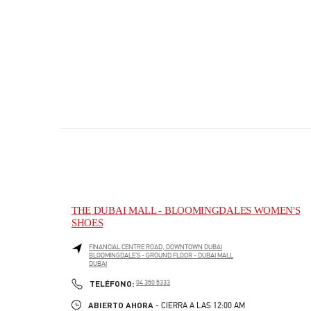
THE DUBAI MALL - BLOOMINGDALES WOMEN'S
SHOES
FINANCIAL CENTRE ROAD, DOWNTOWN DUBAI
BLOOMINGDALE'S - GROUND FLOOR - DUBAI MALL
DUBAI
PHONE
TELÉFONO:
04 350 5333
ABIERTO AHORA
- CIERRA A LAS
12:00 AM