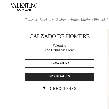
Skip to content
Return to Nav
Todas las Boutiques
Emiratos Árabes Unidos
Financial
CALZADO DE HOMBRE
Valentino
The Dubai Mall Man
LLAMA AHORA
MÁS DETALLES
LINK OPENS I
DIRECCIONES