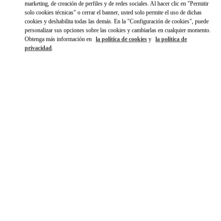
marketing, de creación de perfiles y de redes sociales. Al hacer clic en "Permitir
solo cookies técnicas" o cerrar el banner, usted solo permite el uso de dichas
cookies y deshabilita todas las demás. En la "Configuración de cookies", puede
personalizar sus opciones sobre las cookies y cambiarlas en cualquier momento.
Obtenga más información en
la política de cookies
y
la política de
privacidad
.
HORARIO
Día de la Semana
Horario
Domingo
10:00 AM
-
10:30 PM
Lunes
10:00 AM
-
8:00 PM
Martes
10:00 AM
-
10:00 PM
Miércoles
10:00 AM
-
10:00 PM
Jueves
10:00 AM
-
10:00 PM
Viernes
10:00 AM
-
10:30 PM
Sábado
10:00 AM
-
10:30 PM