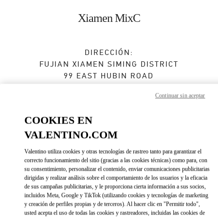
Skip to content
Return to Nav
Xiamen MixC
DIRECCIÓN:
FUJIAN
XIAMEN
SIMING DISTRICT
99 EAST HUBIN ROAD
XIAMEN MIXC - SHOP 105
Continuar sin aceptar
Cerrado
- Abre a las
10:00 AM
COOKIES EN
0592 333 3081
VALENTINO.COM
Valentino utiliza cookies y otras tecnologías de rastreo tanto para garantizar el
Direcciones
Link Opens in New Tab
correcto funcionamiento del sitio (gracias a las cookies técnicas) como para, con
su consentimiento, personalizar el contenido, enviar comunicaciones publicitarias
dirigidas y realizar análisis sobre el comportamiento de los usuarios y la eficacia
Ir con un Uber
de sus campañas publicitarias, y le proporciona cierta información a sus socios,
incluidos Meta, Google y TikTok (utilizando cookies y tecnologías de marketing
y creación de perfiles propias y de terceros). Al hacer clic en "Permitir todo",
usted acepta el uso de todas las cookies y rastreadores, incluidas las cookies de