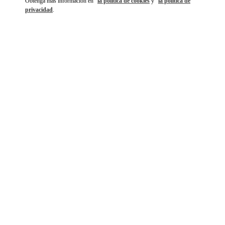
Obtenga más información en
la política de cookies
y
la política de
privacidad
.
DISCOVER MORE
NOVEDADES