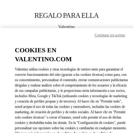
Skip to content
Return to Nav
REGALO PARA ELLA
Valentino
Xiamen MixC
Continuar sin aceptar
COOKIES EN
CALL NOW
VALENTINO.COM
MORE DETAILS
Valentino utiliza cookies y otras tecnologías de rastreo tanto para garantizar el
correcto funcionamiento del sitio (gracias a las cookies técnicas) como para, con
LINK OPENS IN 
DIRECCIONES
su consentimiento, personalizar el contenido, enviar comunicaciones publicitarias
dirigidas y realizar análisis sobre el comportamiento de los usuarios y la eficacia
de sus campañas publicitarias, y le proporciona cierta información a sus socios,
incluidos Meta, Google y TikTok (utilizando cookies y tecnologías de marketing
y creación de perfiles propias y de terceros). Al hacer clic en "Permitir todo",
usted acepta el uso de todas las cookies y rastreadores, incluidas las cookies de
marketing, de creación de perfiles y de redes sociales. Al hacer clic en "Permitir
solo cookies técnicas" o cerrar el banner, usted solo permite el uso de dichas
cookies y deshabilita todas las demás. En la "Configuración de cookies", puede
personalizar sus opciones sobre las cookies y cambiarlas en cualquier momento.
Link Opens in New Tab