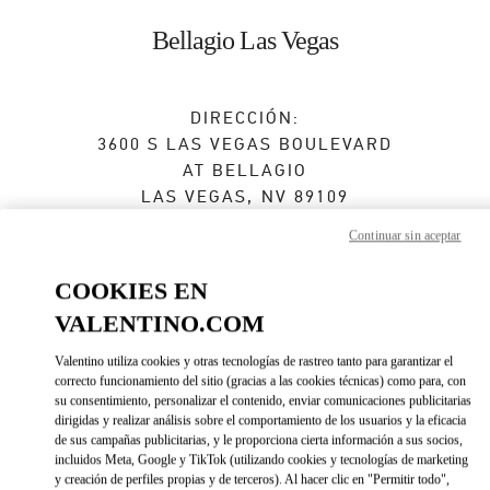
Skip to content
Return to Nav
Bellagio Las Vegas
DIRECCIÓN:
3600 S LAS VEGAS BOULEVARD
AT BELLAGIO
LAS VEGAS
,
NV
89109
Continuar sin aceptar
Abierto ahora
- Cierra a las
10:00 PM
COOKIES EN
VALENTINO.COM
CITA EN LA BOUTIQUE
Valentino utiliza cookies y otras tecnologías de rastreo tanto para garantizar el
(702) 836-3525
correcto funcionamiento del sitio (gracias a las cookies técnicas) como para, con
su consentimiento, personalizar el contenido, enviar comunicaciones publicitarias
dirigidas y realizar análisis sobre el comportamiento de los usuarios y la eficacia
Direcciones
Link Opens in New Tab
de sus campañas publicitarias, y le proporciona cierta información a sus socios,
incluidos Meta, Google y TikTok (utilizando cookies y tecnologías de marketing
y creación de perfiles propias y de terceros). Al hacer clic en "Permitir todo",