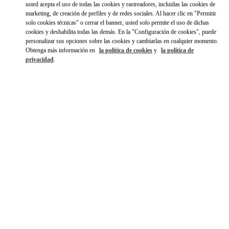
Ir con un Uber
usted acepta el uso de todas las cookies y rastreadores, incluidas las cookies de
marketing, de creación de perfiles y de redes sociales. Al hacer clic en "Permitir
solo cookies técnicas" o cerrar el banner, usted solo permite el uso de dichas
cookies y deshabilita todas las demás. En la "Configuración de cookies", puede
personalizar sus opciones sobre las cookies y cambiarlas en cualquier momento.
Obtenga más información en
la política de cookies
y
la política de
privacidad
.
HORARIO
Día de la Semana
Horario
Domingo
10:00 AM
-
9:00 PM
Lunes
10:00 AM
-
9:00 PM
Martes
10:00 AM
-
9:00 PM
Miércoles
10:00 AM
-
9:00 PM
Jueves
10:00 AM
-
9:00 PM
Viernes
10:00 AM
-
10:00 PM