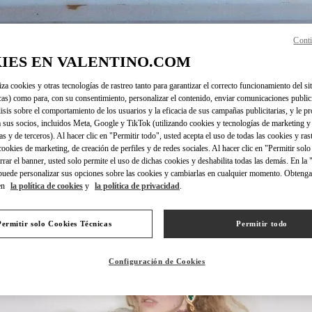
Conti
IES EN VALENTINO.COM
DISCOVER MORE
iza cookies y otras tecnologías de rastreo tanto para garantizar el correcto funcionamiento del sit
cas) como para, con su consentimiento, personalizar el contenido, enviar comunicaciones publici
lisis sobre el comportamiento de los usuarios y la eficacia de sus campañas publicitarias, y le pr
 sus socios, incluidos Meta, Google y TikTok (utilizando cookies y tecnologías de marketing y
as y de terceros). Al hacer clic en "Permitir todo", usted acepta el uso de todas las cookies y ras
 cookies de marketing, de creación de perfiles y de redes sociales. Al hacer clic en "Permitir sol
NOVEDADES
errar el banner, usted solo permite el uso de dichas cookies y deshabilita todas las demás. En la
puede personalizar sus opciones sobre las cookies y cambiarlas en cualquier momento. Obteng
en
la política de cookies
y
la política de privacidad
.
Permitir solo Cookies Técnicas
Permitir todo
Configuración de Cookies