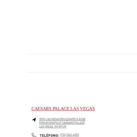
CAESARS PALACE LAS VEGAS
3500 LAS VEGAS BOULEVARD S A03B
FORUM SHOPS AT CAESARS PALACE
LAS VEGAS
,
NV
89109
PHONE
TELÉFONO:
(702) 862-4653