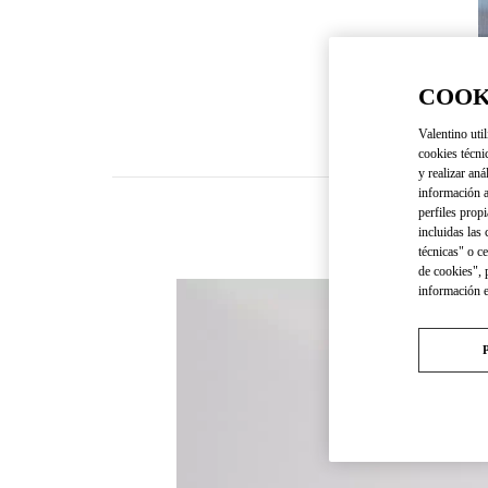
COOK
Valentino util
cookies técni
y realizar aná
información a
perfiles propi
incluidas las
técnicas" o c
de cookies", 
información 