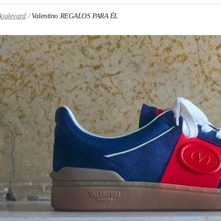
Boulevard
Valentino REGALOS PARA ÉL
N NEW TAB
Link O