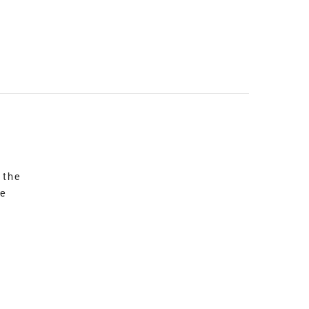
 the
re