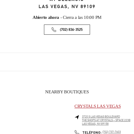
LAS VEGAS
,
NV
89109
Abierto ahora
- Cierra a las
10:00 PM
(702) 836-3525
NEARBY BOUTIQUES
CRYSTALS LAS VEGAS
3720 S LAS VEGAS BOULEVARD
THE SHOPS AT CRYSTALS – SPACE 223B
LAS VEGAS
,
NV
89158
PHONE
TELÉFONO:
(702) 737-7603