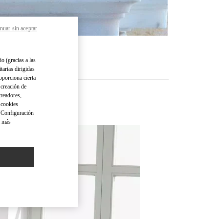
nuar sin aceptar
io (gracias a las
tarias dirigidas
oporciona cierta
 creación de
treadores,
o cookies
 "Configuración
a más