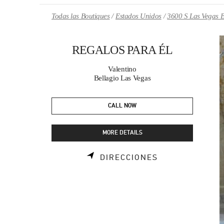
Skip to content
Return to Nav
Todas las Boutiques
Estados Unidos
3600 S Las Vegas 
REGALOS PARA ÉL
Valentino
Bellagio Las Vegas
CALL NOW
MORE DETAILS
LINK OPENS I
DIRECCIONES