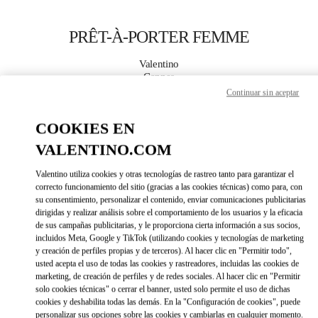
Skip to content
Return to Nav
PRÊT-À-PORTER FEMME
Valentino
Cannes
Continuar sin aceptar
APPELLE MAINTENANT
COOKIES EN
VALENTINO.COM
PLUS DE DÉTAILS
Valentino utiliza cookies y otras tecnologías de rastreo tanto para garantizar el
LINK OPENS IN 
correcto funcionamiento del sitio (gracias a las cookies técnicas) como para, con
DIRECCIONES
su consentimiento, personalizar el contenido, enviar comunicaciones publicitarias
dirigidas y realizar análisis sobre el comportamiento de los usuarios y la eficacia
de sus campañas publicitarias, y le proporciona cierta información a sus socios,
incluidos Meta, Google y TikTok (utilizando cookies y tecnologías de marketing
y creación de perfiles propias y de terceros). Al hacer clic en "Permitir todo",
usted acepta el uso de todas las cookies y rastreadores, incluidas las cookies de
marketing, de creación de perfiles y de redes sociales. Al hacer clic en "Permitir
solo cookies técnicas" o cerrar el banner, usted solo permite el uso de dichas
cookies y deshabilita todas las demás. En la "Configuración de cookies", puede
personalizar sus opciones sobre las cookies y cambiarlas en cualquier momento.
Link Opens in New Tab