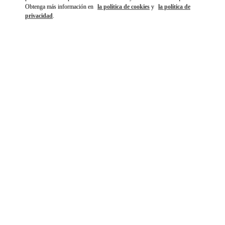
Obtenga más información en
la política de cookies
y
la política de
privacidad
.
DÉCOUVRIR PLUS
NOVEDADES