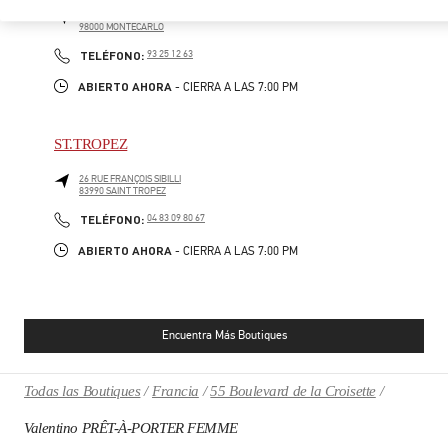
7/9 AVENUE DE MONTE-CARLO
98000
MONTECARLO
PHONE
TELÉFONO:
93 25 12 63
ABIERTO AHORA
- CIERRA A LAS
7:00 PM
ST.TROPEZ
26 RUE FRANÇOIS SIBILLI
83990
SAINT TROPEZ
PHONE
TELÉFONO:
04 83 09 80 67
ABIERTO AHORA
- CIERRA A LAS
7:00 PM
Encuentra Más Boutiques
Todas las Boutiques
Francia
55 Boulevard de la Croisette
Valentino PRÊT-À-PORTER FEMME