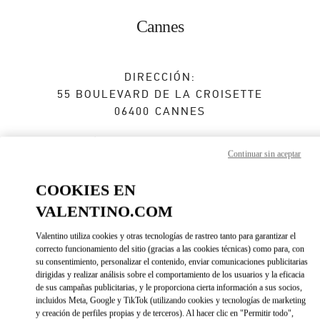
Skip to content
Return to Nav
Cannes
DIRECCIÓN:
55 BOULEVARD DE LA CROISETTE
06400
CANNES
Abierto ahora
- Cierra a las
8:00 PM
Continuar sin aceptar
COOKIES EN
CITA EN LA BOUTIQUE
VALENTINO.COM
04 93 94 16 80
Valentino utiliza cookies y otras tecnologías de rastreo tanto para garantizar el
correcto funcionamiento del sitio (gracias a las cookies técnicas) como para, con
su consentimiento, personalizar el contenido, enviar comunicaciones publicitarias
Direcciones
Link Opens in New Tab
dirigidas y realizar análisis sobre el comportamiento de los usuarios y la eficacia
de sus campañas publicitarias, y le proporciona cierta información a sus socios,
incluidos Meta, Google y TikTok (utilizando cookies y tecnologías de marketing
Ir con un Uber
y creación de perfiles propias y de terceros). Al hacer clic en "Permitir todo",