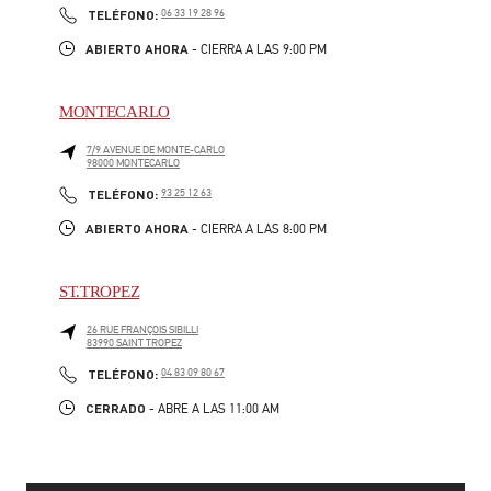
PHONE
TELÉFONO:
06 33 19 28 96
ABIERTO AHORA
- CIERRA A LAS
9:00 PM
MONTECARLO
7/9 AVENUE DE MONTE-CARLO
98000
MONTECARLO
LINK OPENS IN NEW TAB
PHONE
TELÉFONO:
93 25 12 63
ABIERTO AHORA
- CIERRA A LAS
8:00 PM
ST.TROPEZ
26 RUE FRANÇOIS SIBILLI
83990
SAINT TROPEZ
LINK OPENS IN NEW TAB
PHONE
TELÉFONO:
04 83 09 80 67
CERRADO
- ABRE A LAS
11:00 AM