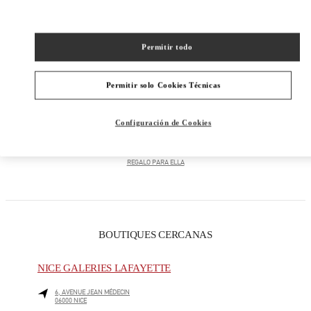
PRODUCTOS POR CATEGORÍA
Permitir todo
PRÊT-À-PORTER FEMME
Permitir solo Cookies Técnicas
CHAUSSURES FEMME
Configuración de Cookies
SACS FEMME
REGALO PARA ELLA
BOUTIQUES CERCANAS
NICE GALERIES LAFAYETTE
6, AVENUE JEAN MÉDECIN
06000
NICE
LINK OPENS IN NEW TAB