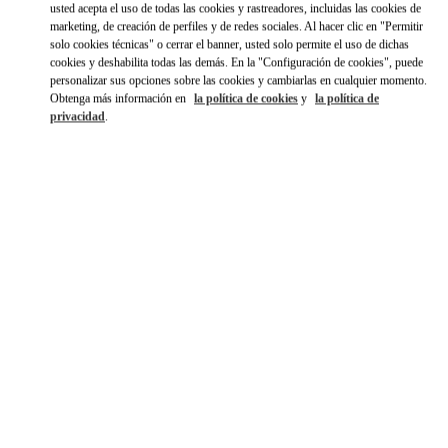
usted acepta el uso de todas las cookies y rastreadores, incluidas las cookies de
marketing, de creación de perfiles y de redes sociales. Al hacer clic en "Permitir
solo cookies técnicas" o cerrar el banner, usted solo permite el uso de dichas
cookies y deshabilita todas las demás. En la "Configuración de cookies", puede
personalizar sus opciones sobre las cookies y cambiarlas en cualquier momento.
Obtenga más información en
la política de cookies
y
la política de
privacidad
.
HORARIO
Día de la Semana
Horario
Domingo
11:00 AM
-
7:00 PM
Lunes
10:30 AM
-
8:00 PM
Martes
10:30 AM
-
8:00 PM
Miércoles
10:30 AM
-
8:00 PM
Jueves
10:30 AM
-
8:00 PM
Viernes
10:30 AM
-
8:00 PM
Sábado
10:30 AM
-
8:00 PM