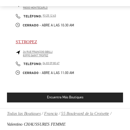
7/9 AVENUE DE MONTE-CARLO
98000
MONTECARLO
PHONE
TELÉFONO:
93 25 12 63
CERRADO
- ABRE A LAS
10:30 AM
ST.TROPEZ
26 RUE FRANÇOIS SIBILLI
83990
SAINT TROPEZ
PHONE
TELÉFONO:
04 83 09 80 67
CERRADO
- ABRE A LAS
11:00 AM
Encuentra Más Boutiques
Todas las Boutiques
Francia
55 Boulevard de la Croisette
Valentino CHAUSSURES FEMME