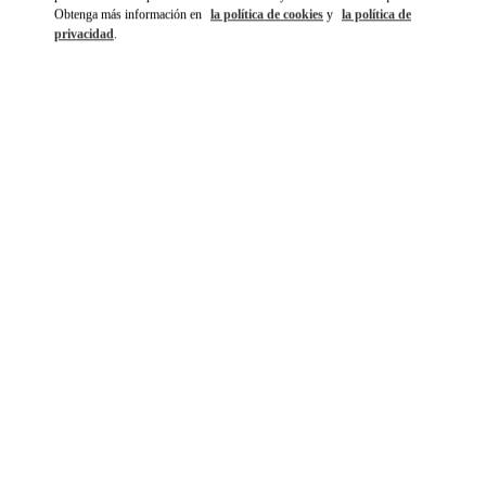
Obtenga más información en
la política de cookies
y
la política de
privacidad
.
DÉCOUVRIR PLUS
NOVEDADES