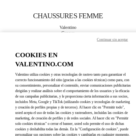
Skip to content
Return to Nav
CHAUSSURES FEMME
Valentino
Cannes
Continuar sin aceptar
APPELLE MAINTENANT
COOKIES EN
VALENTINO.COM
PLUS DE DÉTAILS
Valentino utiliza cookies y otras tecnologías de rastreo tanto para garantizar el
LINK OPENS IN 
correcto funcionamiento del sitio (gracias a las cookies técnicas) como para, con
DIRECCIONES
su consentimiento, personalizar el contenido, enviar comunicaciones publicitarias
dirigidas y realizar análisis sobre el comportamiento de los usuarios y la eficacia
de sus campañas publicitarias, y le proporciona cierta información a sus socios,
incluidos Meta, Google y TikTok (utilizando cookies y tecnologías de marketing
y creación de perfiles propias y de terceros). Al hacer clic en "Permitir todo",
usted acepta el uso de todas las cookies y rastreadores, incluidas las cookies de
marketing, de creación de perfiles y de redes sociales. Al hacer clic en "Permitir
solo cookies técnicas" o cerrar el banner, usted solo permite el uso de dichas
cookies y deshabilita todas las demás. En la "Configuración de cookies", puede
personalizar sus opciones sobre las cookies y cambiarlas en cualquier momento.
Link Opens in New Tab