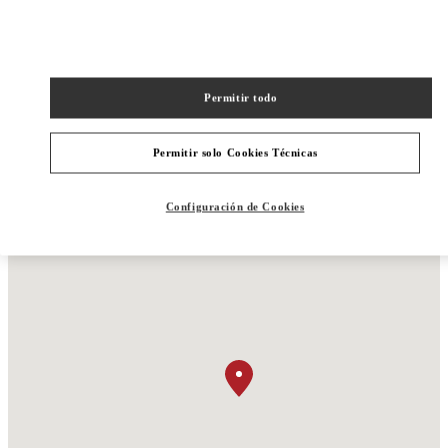
New Tab
Link Opens in New Tab
VALENTINO PRE-FALL 2026
SHOP NOW
Link Opens in New Tab
Permitir todo
Permitir solo Cookies Técnicas
Configuración de Cookies