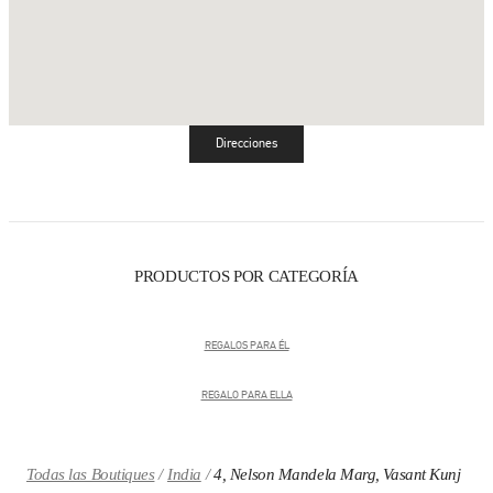
Direcciones
Link Opens in New Tab
PRODUCTOS POR CATEGORÍA
REGALOS PARA ÉL
REGALO PARA ELLA
Todas las Boutiques
India
4, Nelson Mandela Marg, Vasant Kunj