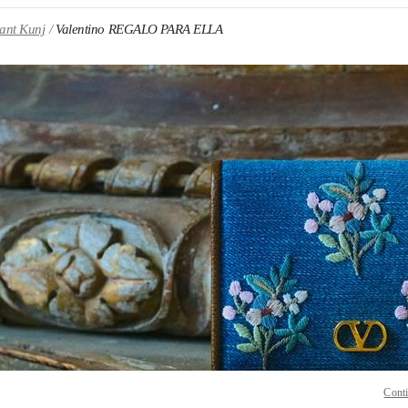
ant Kunj
Valentino REGALO PARA ELLA
N NEW TAB
Link O
Conti