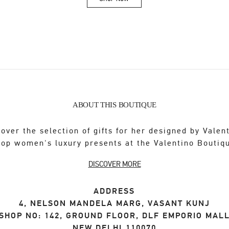
Link Opens in New Tab
ABOUT THIS BOUTIQUE
over the selection of gifts for her designed by Valen
op women's luxury presents at the Valentino Boutiq
DISCOVER MORE
ADDRESS
4, NELSON MANDELA MARG, VASANT KUNJ
SHOP NO: 142, GROUND FLOOR, DLF EMPORIO MAL
NEW DELHI
110070