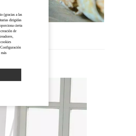
io (gracias a las
tarias dirigidas
oporciona cierta
 creación de
treadores,
o cookies
 "Configuración
a más