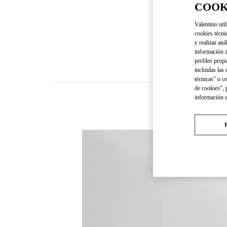
COOK
Valentino util
cookies técni
y realizar aná
información a
perfiles propi
incluidas las
técnicas" o c
de cookies", 
información 