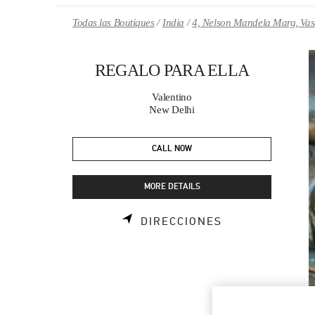
Skip to content
Return to Nav
Todas las Boutiques
India
4, Nelson Mandela Marg, Vas
REGALO PARA ELLA
Valentino
New Delhi
CALL NOW
MORE DETAILS
LINK OPENS I
DIRECCIONES