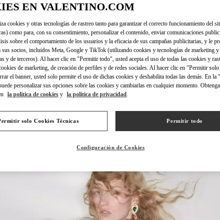
IES EN VALENTINO.COM
iza cookies y otras tecnologías de rastreo tanto para garantizar el correcto funcionamiento del sit
cas) como para, con su consentimiento, personalizar el contenido, enviar comunicaciones publici
lisis sobre el comportamiento de los usuarios y la eficacia de sus campañas publicitarias, y le pr
 sus socios, incluidos Meta, Google y TikTok (utilizando cookies y tecnologías de marketing y
DISCOVER MORE
as y de terceros). Al hacer clic en "Permitir todo", usted acepta el uso de todas las cookies y ras
 cookies de marketing, de creación de perfiles y de redes sociales. Al hacer clic en "Permitir sol
errar el banner, usted solo permite el uso de dichas cookies y deshabilita todas las demás. En la
puede personalizar sus opciones sobre las cookies y cambiarlas en cualquier momento. Obteng
en
la política de cookies
y
la política de privacidad
.
New arrivals in Valentino Boutique - New Delhi
Permitir solo Cookies Técnicas
Permitir todo
Configuración de Cookies