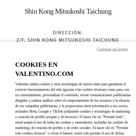
Skip to content
Return to Nav
Shin Kong Mitsukoshi Taichung
DIRECCIÓN:
2/F, SHIN KONG MITSUKOSHI TAICHUNG
ZHONGGANG STORE
Continuar sin aceptar
NO.301, SECTION 3, TAIWAN BOULEVARD
XITUN DISTRICT
TAICHUNG CITY
COOKIES EN
TAIWAN, CHINA
407551
VALENTINO.COM
Cerrado
- Abre a las
11:00 AM
Valentino utiliza cookies y otras tecnologías de rastreo tanto para garantizar el
correcto funcionamiento del sitio (gracias a las cookies técnicas) como para, con
su consentimiento, personalizar el contenido, enviar comunicaciones publicitarias
04 2252 0680
dirigidas y realizar análisis sobre el comportamiento de los usuarios y la eficacia
de sus campañas publicitarias, y le proporciona cierta información a sus socios,
Direcciones
incluidos Meta, Google y TikTok (utilizando cookies y tecnologías de marketing
Link Opens in New Tab
y creación de perfiles propias y de terceros). Al hacer clic en "Permitir todo",
usted acepta el uso de todas las cookies y rastreadores, incluidas las cookies de
Ir con un Uber
marketing, de creación de perfiles y de redes sociales. Al hacer clic en "Permitir
solo cookies técnicas" o cerrar el banner, usted solo permite el uso de dichas