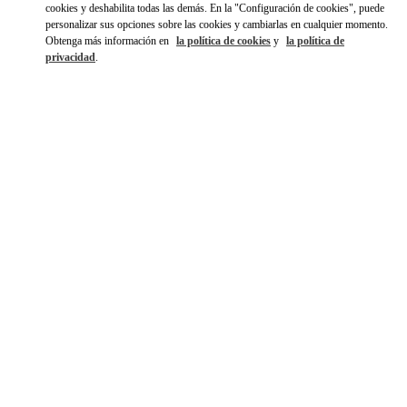
cookies y deshabilita todas las demás. En la "Configuración de cookies", puede
personalizar sus opciones sobre las cookies y cambiarlas en cualquier momento.
Obtenga más información en
la política de cookies
y
la política de
privacidad
.
HORARIO
Día de la Semana
Horario
Domingo
10:30 AM
-
10:00 PM
Lunes
11:00 AM
-
10:00 PM
Martes
11:00 AM
-
10:00 PM
Miércoles
11:00 AM
-
10:00 PM
Jueves
11:00 AM
-
10:00 PM
Viernes
11:00 AM
-
10:00 PM
Sábado
10:30 AM
-
10:00 PM