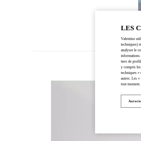
LES 
Valentino uti
techniques) e
analyser le co
informations 
tiers de profi
y compris les
techniques » 
autres. Les «
tout moment. 
Autoris