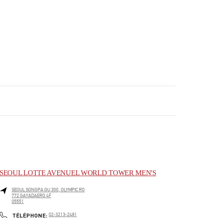
SEOUL LOTTE AVENUEL WORLD TOWER MEN'S
SEOUL
SONGPA GU
300, OLYMPIC RO
772 GAYADAERO 4F
05551
PHONE
TÉLÉPHONE:
02-3213-2481