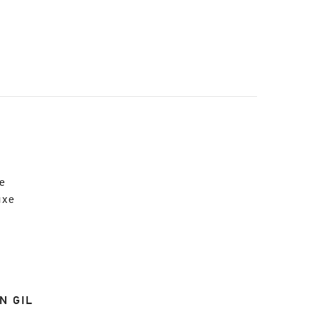
le
uxe
N GIL