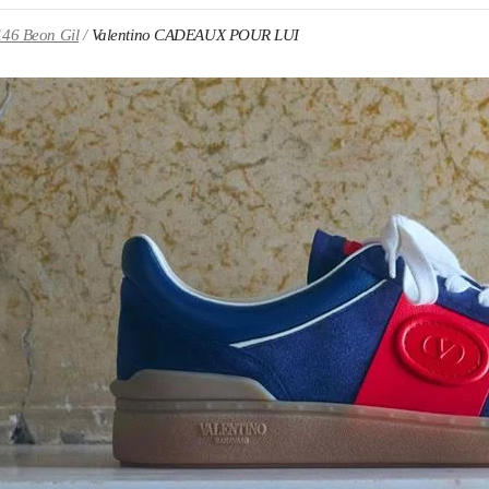
146 Beon Gil
Valentino CADEAUX POUR LUI
ENS IN NEW TAB
Link O