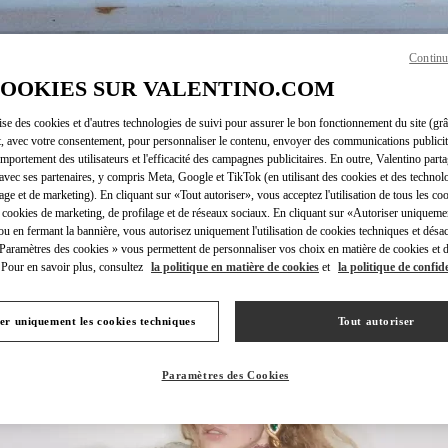
Continu
COOKIES SUR VALENTINO.COM
DÉCOUVRIR PLUS
lise des cookies et d'autres technologies de suivi pour assurer le bon fonctionnement du site (gr
t, avec votre consentement, pour personnaliser le contenu, envoyer des communications publicita
mportement des utilisateurs et l'efficacité des campagnes publicitaires. En outre, Valentino parta
avec ses partenaires, y compris Meta, Google et TikTok (en utilisant des cookies et des technolo
lage et de marketing). En cliquant sur «Tout autoriser», vous acceptez l'utilisation de tous les coo
 cookies de marketing, de profilage et de réseaux sociaux. En cliquant sur «Autoriser uniqueme
NOUVEAUTÉS
ou en fermant la bannière, vous autorisez uniquement l'utilisation de cookies techniques et désac
 Paramètres des cookies » vous permettent de personnaliser vos choix en matière de cookies et d
Pour en savoir plus, consultez
la politique en matière de cookies
et
la politique de confide
er uniquement les cookies techniques
Tout autoriser
Paramètres des Cookies