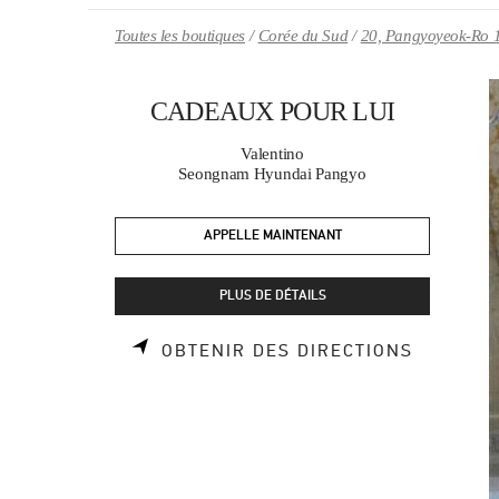
Skip to content
Return to Nav
Toutes les boutiques
Corée du Sud
20, Pangyoyeok-Ro 
CADEAUX POUR LUI
Valentino
Seongnam Hyundai Pangyo
APPELLE MAINTENANT
PLUS DE DÉTAILS
LINK OP
OBTENIR DES DIRECTIONS