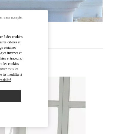
er sans accepter
âce à des cookies
ires ciblées et
ge certaines
gies internes et
kies et traceurs,
nt les cookies
tivez tous les
e les modifier à
ntialité
.