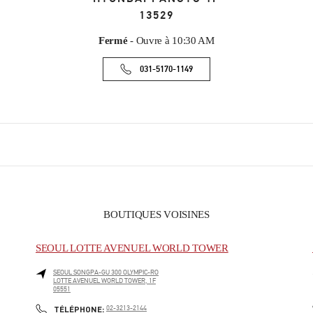
13529
Fermé
- Ouvre à
10:30 AM
031-5170-1149
BOUTIQUES VOISINES
SEOUL LOTTE AVENUEL WORLD TOWER
SEOUL
SONGPA-GU
300 OLYMPIC-RO
LOTTE AVENUEL WORLD TOWER, 1F
05551
PHONE
TÉLÉPHONE:
02-3213-2144