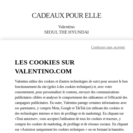
Skip to content
Return to Nav
CADEAUX POUR ELLE
Valentino
SEOUL THE HYUNDAI
Continuer sans accepter
APPELLE MAINTENANT
LES COOKIES SUR
PLUS DE DÉTAILS
VALENTINO.COM
LINK OPEN
OBTENIR DES DIRECTIONS
Valentino utilise des cookies et d'autres technologies de suivi pour assurer le bon
fonctionnement du site (grâce à des cookies techniques) et, avec votre
consentement, pour personnaliser le contenu, envoyer des communications
publicitaires ciblées et analyser le comportement des utilisateurs et l'efficacité des
campagnes publicitaires. En outre, Valentino partage certaines informations avec
ses partenaires, y compris Meta, Google et TikTok (en utilisant des cookies et
des technologies internes et tiers de profilage et de marketing). En cliquant sur
«Tout autoriser», vous acceptez l'utilisation de tous les cookies et traceurs, y
compris les cookies de marketing, de profilage et de réseaux sociaux. En cliquant
sur «Autoriser uniquement les cookies techniques » ou en fermant la bannière,
Link Opens in New Tab