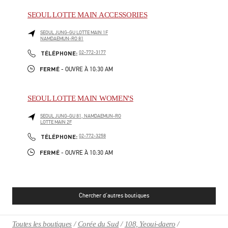
SEOUL LOTTE MAIN ACCESSORIES
SEOUL
JUNG-GU
LOTTE MAIN 1F
NAMDAEMUN-RO 81
PHONE
TÉLÉPHONE:
02-772-3177
FERMÉ
- OUVRE À
10:30 AM
SEOUL LOTTE MAIN WOMEN'S
SEOUL
JUNG-GU
81, NAMDAEMUN-RO
LOTTE MAIN 2F
PHONE
TÉLÉPHONE:
02-772-3258
FERMÉ
- OUVRE À
10:30 AM
Chercher d'autres boutiques
Toutes les boutiques
Corée du Sud
108, Yeoui-daero