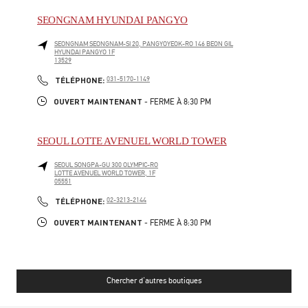
SEONGNAM HYUNDAI PANGYO
SEONGNAM
SEONGNAM-SI
20, PANGYOYEOK-RO 146 BEON GIL
HYUNDAI PANGYO 1F
13529
PHONE
TÉLÉPHONE:
031-5170-1149
OUVERT MAINTENANT
- FERME À
8:30 PM
SEOUL LOTTE AVENUEL WORLD TOWER
SEOUL
SONGPA-GU
300 OLYMPIC-RO
LOTTE AVENUEL WORLD TOWER, 1F
05551
PHONE
TÉLÉPHONE:
02-3213-2144
OUVERT MAINTENANT
- FERME À
8:30 PM
Chercher d'autres boutiques