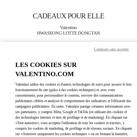
Skip to content
Return to Nav
CADEAUX POUR ELLE
Valentino
HWASEONG LOTTE DONGTAN
Continuer sans accepter
APPELLE MAINTENANT
LES COOKIES SUR
PLUS DE DÉTAILS
VALENTINO.COM
LINK OPEN
OBTENIR DES DIRECTIONS
Valentino utilise des cookies et d'autres technologies de suivi pour assurer le bon
fonctionnement du site (grâce à des cookies techniques) et, avec votre
consentement, pour personnaliser le contenu, envoyer des communications
publicitaires ciblées et analyser le comportement des utilisateurs et l'efficacité des
campagnes publicitaires. En outre, Valentino partage certaines informations avec
ses partenaires, y compris Meta, Google et TikTok (en utilisant des cookies et
des technologies internes et tiers de profilage et de marketing). En cliquant sur
«Tout autoriser», vous acceptez l'utilisation de tous les cookies et traceurs, y
compris les cookies de marketing, de profilage et de réseaux sociaux. En cliquant
sur «Autoriser uniquement les cookies techniques » ou en fermant la bannière,
Link Opens in New Tab