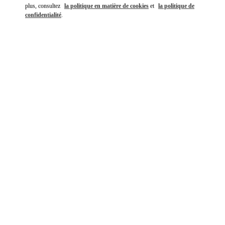
plus, consultez
la politique en matière de cookies
et
la politique de
confidentialité
.
DÉCOUVRIR PLUS
NOUVEAUTÉS