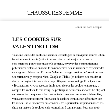
Skip to content
Return to Nav
CHAUSSURES FEMME
Valentino
Busan Shinsegae Centum City
Continuer sans accepter
LES COOKIES SUR
APPELLE MAINTENANT
VALENTINO.COM
PLUS DE DÉTAILS
Valentino utilise des cookies et d'autres technologies de suivi pour assurer le bon
fonctionnement du site (grâce à des cookies techniques) et, avec votre
consentement, pour personnaliser le contenu, envoyer des communications
LINK OPEN
OBTENIR DES DIRECTIONS
publicitaires ciblées et analyser le comportement des utilisateurs et l'efficacité des
campagnes publicitaires. En outre, Valentino partage certaines informations avec
ses partenaires, y compris Meta, Google et TikTok (en utilisant des cookies et
des technologies internes et tiers de profilage et de marketing). En cliquant sur
«Tout autoriser», vous acceptez l'utilisation de tous les cookies et traceurs, y
compris les cookies de marketing, de profilage et de réseaux sociaux. En cliquant
sur «Autoriser uniquement les cookies techniques » ou en fermant la bannière,
vous autorisez uniquement l'utilisation de cookies techniques et désactivez tous
les autres. Les « Paramètres des cookies » vous permettent de personnaliser vos
choix en matière de cookies et de les modifier à tout moment. Pour en savoir
Link Opens in New Tab