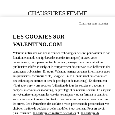
Skip to content
Return to Nav
CHAUSSURES FEMME
Valentino
Continuer sans accepter
Daegu Shinsegae
LES COOKIES SUR
APPELLE MAINTENANT
VALENTINO.COM
Valentino utilise des cookies et d'autres technologies de suivi pour assurer le bon
PLUS DE DÉTAILS
fonctionnement du site (grâce à des cookies techniques) et, avec votre
consentement, pour personnaliser le contenu, envoyer des communications
publicitaires ciblées et analyser le comportement des utilisateurs et l'efficacité des
LINK OPEN
OBTENIR DES DIRECTIONS
campagnes publicitaires. En outre, Valentino partage certaines informations avec
ses partenaires, y compris Meta, Google et TikTok (en utilisant des cookies et
des technologies internes et tiers de profilage et de marketing). En cliquant sur
«Tout autoriser», vous acceptez l'utilisation de tous les cookies et traceurs, y
compris les cookies de marketing, de profilage et de réseaux sociaux. En cliquant
sur «Autoriser uniquement les cookies techniques » ou en fermant la bannière,
vous autorisez uniquement l'utilisation de cookies techniques et désactivez tous
les autres. Les « Paramètres des cookies » vous permettent de personnaliser vos
choix en matière de cookies et de les modifier à tout moment. Pour en savoir
plus, consultez
la politique en matière de cookies
et
la politique de
Link Opens in New Tab