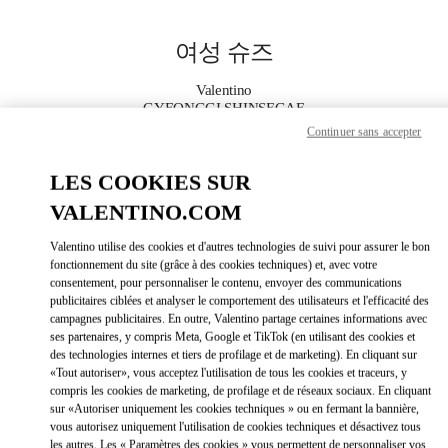
Skip to content
Return to Nav
여성 슈즈
Valentino
GYEONGGI SHINSEGAE
Continuer sans accepter
지금 전화
LES COOKIES SUR
VALENTINO.COM
자세한 정보
Valentino utilise des cookies et d'autres technologies de suivi pour assurer le bon
LINK OPEN
OBTENIR DES DIRECTIONS
fonctionnement du site (grâce à des cookies techniques) et, avec votre
consentement, pour personnaliser le contenu, envoyer des communications
publicitaires ciblées et analyser le comportement des utilisateurs et l'efficacité des
campagnes publicitaires. En outre, Valentino partage certaines informations avec
ses partenaires, y compris Meta, Google et TikTok (en utilisant des cookies et
des technologies internes et tiers de profilage et de marketing). En cliquant sur
«Tout autoriser», vous acceptez l'utilisation de tous les cookies et traceurs, y
compris les cookies de marketing, de profilage et de réseaux sociaux. En cliquant
sur «Autoriser uniquement les cookies techniques » ou en fermant la bannière,
vous autorisez uniquement l'utilisation de cookies techniques et désactivez tous
Link Opens in New Tab
les autres. Les « Paramètres des cookies » vous permettent de personnaliser vos