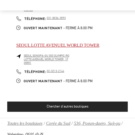
HWASEONG
GYEONGGI-DO
160, DONGTANYEOK-RO
LOTTE DEPARTMENT STORE DONGTAN, 1F
445150
PHONE
TÉLÉPHONE:
031-8036-3593
OUVERT MAINTENANT
- FERME À
8:00 PM
SEOUL LOTTE AVENUEL WORLD TOWER
SEOUL
SONGPA-GU
300 OLYMPIC-RO
LOTTE AVENUEL WORLD TOWER, 1F
05551
PHONE
TÉLÉPHONE:
02-3213-2144
OUVERT MAINTENANT
- FERME À
8:00 PM
Chercher d'autres boutiques
Toutes les boutiques
Corée du Sud
536, Poeun-daero, Suji-gu
Valentino 여성 슈즈