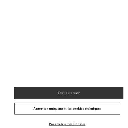
New Tab
Link Opens in New Tab
VALENTINO PRE-FALL 2026
SHOP NOW
Link Opens in New Tab
주위 부티크
SEONGNAM HYUNDAI PANGYO
SEONGNAM
SEONGNAM-SI
20, PANGYOYEOK-RO 146 BEON GIL
HYUNDAI PANGYO 1F
13529
Tout autoriser
PHONE
TÉLÉPHONE:
031-5170-1149
OUVERT MAINTENANT
- FERME À
8:00 PM
Autoriser uniquement les cookies techniques
HWASEONG LOTTE DONGTAN
Paramètres des Cookies