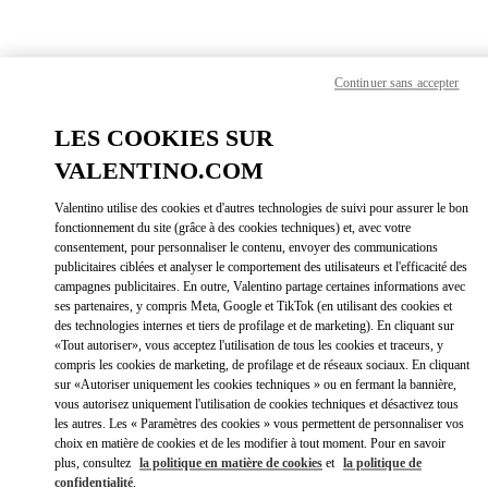
Skip to content
Return to Nav
Cherchez votre boutique
Continuer sans accepter
Valentino!
LES COOKIES SUR
VALENTINO.COM
Valentino utilise des cookies et d'autres technologies de suivi pour assurer le bon
fonctionnement du site (grâce à des cookies techniques) et, avec votre
consentement, pour personnaliser le contenu, envoyer des communications
publicitaires ciblées et analyser le comportement des utilisateurs et l'efficacité des
campagnes publicitaires. En outre, Valentino partage certaines informations avec
ses partenaires, y compris Meta, Google et TikTok (en utilisant des cookies et
des technologies internes et tiers de profilage et de marketing). En cliquant sur
«Tout autoriser», vous acceptez l'utilisation de tous les cookies et traceurs, y
compris les cookies de marketing, de profilage et de réseaux sociaux. En cliquant
sur «Autoriser uniquement les cookies techniques » ou en fermant la bannière,
vous autorisez uniquement l'utilisation de cookies techniques et désactivez tous
Veuillez chercher votre pays/région !
les autres. Les « Paramètres des cookies » vous permettent de personnaliser vos
choix en matière de cookies et de les modifier à tout moment. Pour en savoir
Découvrez nos boutiques en effectuant une recherche par pays/région
plus, consultez
la politique en matière de cookies
et
la politique de
ou en cliquant sur les listes des pays.
confidentialité
.