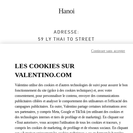
Skip to content
Return to Nav
Hanoi
ADRESSE:
59 LY THAI TO STREET
HOAN KIEM DISTRICT
Continuer sans accepter
HANOI
LES COOKIES SUR
Fermé
- Ouvre à
10:00 AM
VALENTINO.COM
024 3938 8588
Valentino utilise des cookies et d'autres technologies de suivi pour assurer le bon
fonctionnement du site (grâce à des cookies techniques) et, avec votre
Obtenir des directions
Link Opens in New Tab
consentement, pour personnaliser le contenu, envoyer des communications
publicitaires ciblées et analyser le comportement des utilisateurs et l'efficacité des
campagnes publicitaires. En outre, Valentino partage certaines informations avec
Y aller en Uber
ses partenaires, y compris Meta, Google et TikTok (en utilisant des cookies et
des technologies internes et tiers de profilage et de marketing). En cliquant sur
«Tout autoriser», vous acceptez l'utilisation de tous les cookies et traceurs, y
compris les cookies de marketing, de profilage et de réseaux sociaux. En cliquant