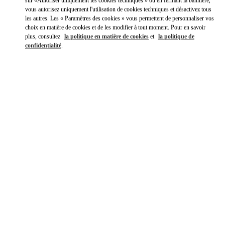
sur «Autoriser uniquement les cookies techniques » ou en fermant la bannière,
vous autorisez uniquement l'utilisation de cookies techniques et désactivez tous
les autres. Les « Paramètres des cookies » vous permettent de personnaliser vos
choix en matière de cookies et de les modifier à tout moment. Pour en savoir
plus, consultez
la politique en matière de cookies
et
la politique de
confidentialité
.
HEURES D'OUVERTURE
Jour de la semaine
Heures
Dimanche
10:00 AM
-
8:00 PM
Lundi
10:00 AM
-
8:00 PM
Mardi
10:00 AM
-
8:00 PM
Mercredi
10:00 AM
-
8:00 PM
Jeudi
10:00 AM
-
8:00 PM
Vendredi
10:00 AM
-
8:00 PM
Samedi
10:00 AM
-
8:00 PM