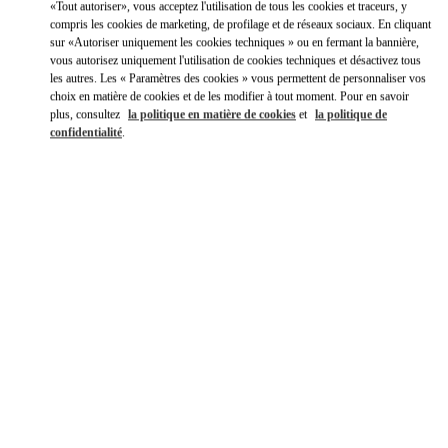
«Tout autoriser», vous acceptez l'utilisation de tous les cookies et traceurs, y
Y aller en Uber
compris les cookies de marketing, de profilage et de réseaux sociaux. En cliquant
sur «Autoriser uniquement les cookies techniques » ou en fermant la bannière,
vous autorisez uniquement l'utilisation de cookies techniques et désactivez tous
les autres. Les « Paramètres des cookies » vous permettent de personnaliser vos
choix en matière de cookies et de les modifier à tout moment. Pour en savoir
plus, consultez
la politique en matière de cookies
et
la politique de
confidentialité
.
HEURES D'OUVERTURE
Jour de la semaine
Heures
Dimanche
11:00 AM
-
11:00 PM
Lundi
11:00 AM
-
11:00 PM
Mardi
11:00 AM
-
11:00 PM
Mercredi
11:00 AM
-
11:00 PM