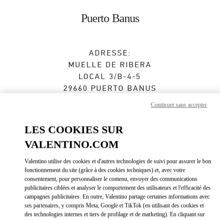
Skip to content
Return to Nav
Puerto Banus
ADRESSE:
MUELLE DE RIBERA
LOCAL 3/B-4-5
29660
PUERTO BANUS
MÁLAGA
Continuer sans accepter
Fermé
- Ouvre à
11:00 AM
LES COOKIES SUR
VALENTINO.COM
RENDEZ-VOUS EN BOUTIQUE
Valentino utilise des cookies et d'autres technologies de suivi pour assurer le bon
fonctionnement du site (grâce à des cookies techniques) et, avec votre
consentement, pour personnaliser le contenu, envoyer des communications
951 31 92 55
publicitaires ciblées et analyser le comportement des utilisateurs et l'efficacité des
campagnes publicitaires. En outre, Valentino partage certaines informations avec
Obtenir des directions
ses partenaires, y compris Meta, Google et TikTok (en utilisant des cookies et
Link Opens in New Tab
des technologies internes et tiers de profilage et de marketing). En cliquant sur