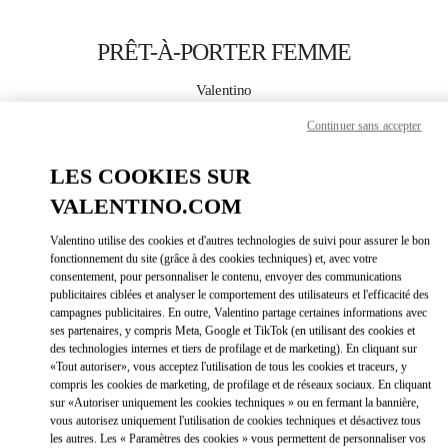
Skip to content
Return to Nav
PRÊT-À-PORTER FEMME
Valentino
Puerto Banus
Continuer sans accepter
APPELLE MAINTENANT
LES COOKIES SUR
VALENTINO.COM
PLUS DE DÉTAILS
Valentino utilise des cookies et d'autres technologies de suivi pour assurer le bon
fonctionnement du site (grâce à des cookies techniques) et, avec votre
LINK OPEN
OBTENIR DES DIRECTIONS
consentement, pour personnaliser le contenu, envoyer des communications
publicitaires ciblées et analyser le comportement des utilisateurs et l'efficacité des
campagnes publicitaires. En outre, Valentino partage certaines informations avec
ses partenaires, y compris Meta, Google et TikTok (en utilisant des cookies et
des technologies internes et tiers de profilage et de marketing). En cliquant sur
«Tout autoriser», vous acceptez l'utilisation de tous les cookies et traceurs, y
compris les cookies de marketing, de profilage et de réseaux sociaux. En cliquant
sur «Autoriser uniquement les cookies techniques » ou en fermant la bannière,
vous autorisez uniquement l'utilisation de cookies techniques et désactivez tous
les autres. Les « Paramètres des cookies » vous permettent de personnaliser vos
Link Opens in New Tab