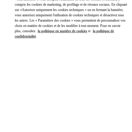
compris les cookies de marketing, de profilage et de réseaux sociaux. En cliquant
Y aller en Uber
sur «Autoriser uniquement les cookies techniques » ou en fermant la bannière,
vous autorisez uniquement l'utilisation de cookies techniques et désactivez tous
les autres. Les « Paramètres des cookies » vous permettent de personnaliser vos
choix en matière de cookies et de les modifier à tout moment. Pour en savoir
plus, consultez
la politique en matière de cookies
et
la politique de
confidentialité
.
HEURES D'OUVERTURE
Jour de la semaine
Heures
Dimanche
10:00 AM
-
9:00 PM
Lundi
10:00 AM
-
9:00 PM
Mardi
10:00 AM
-
9:00 PM
Mercredi
10:00 AM
-
9:00 PM