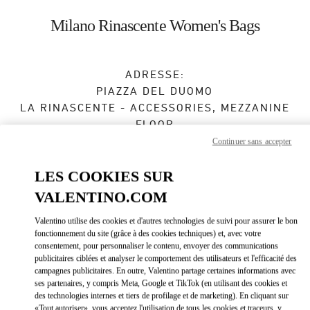
Skip to content
Return to Nav
Milano Rinascente Women's Bags
ADRESSE:
PIAZZA DEL DUOMO
LA RINASCENTE - ACCESSORIES, MEZZANINE
FLOOR
20121
MILANO
MI
Continuer sans accepter
Fermé
- Ouvre à
10:00 AM
LES COOKIES SUR
VALENTINO.COM
Valentino utilise des cookies et d'autres technologies de suivi pour assurer le bon
RENDEZ-VOUS EN BOUTIQUE
fonctionnement du site (grâce à des cookies techniques) et, avec votre
consentement, pour personnaliser le contenu, envoyer des communications
02 6666 1270
publicitaires ciblées et analyser le comportement des utilisateurs et l'efficacité des
campagnes publicitaires. En outre, Valentino partage certaines informations avec
ses partenaires, y compris Meta, Google et TikTok (en utilisant des cookies et
Obtenir des directions
Link Opens in New Tab
des technologies internes et tiers de profilage et de marketing). En cliquant sur
«Tout autoriser», vous acceptez l'utilisation de tous les cookies et traceurs, y