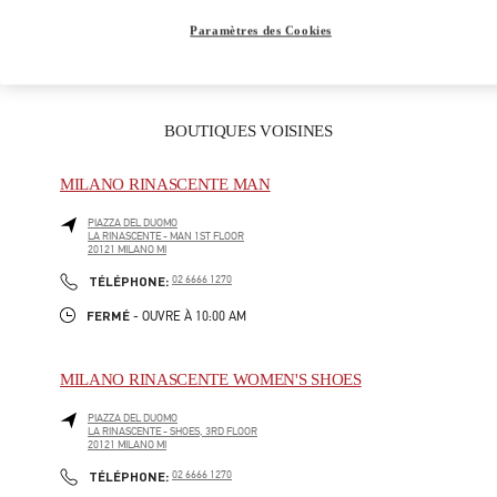
CADEAUX POUR ELLE
Paramètres des Cookies
BOUTIQUES VOISINES
MILANO RINASCENTE MAN
PIAZZA DEL DUOMO
LA RINASCENTE - MAN 1ST FLOOR
20121
MILANO
MI
LINK OPENS IN NEW TAB
PHONE
TÉLÉPHONE:
02 6666 1270
FERMÉ
- OUVRE À
10:00 AM
MILANO RINASCENTE WOMEN'S SHOES
PIAZZA DEL DUOMO
LA RINASCENTE - SHOES, 3RD FLOOR
20121
MILANO
MI
LINK OPENS IN NEW TAB
PHONE
TÉLÉPHONE:
02 6666 1270