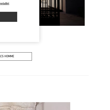
ntialité
.
ACS HOMME