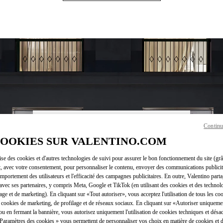
Continu
HEURES D'OUVERTURE
COOKIES SUR VALENTINO.COM
Jour de la semaine
Heures
Dimanche
10:00 AM
-
9:00 PM
lise des cookies et d'autres technologies de suivi pour assurer le bon fonctionnement du site (gr
Lundi
10:00 AM
-
9:00 PM
t, avec votre consentement, pour personnaliser le contenu, envoyer des communications publicita
Mardi
10:00 AM
-
9:00 PM
mportement des utilisateurs et l'efficacité des campagnes publicitaires. En outre, Valentino parta
Mercredi
10:00 AM
-
9:00 PM
avec ses partenaires, y compris Meta, Google et TikTok (en utilisant des cookies et des technolo
Jeudi
10:00 AM
-
9:00 PM
lage et de marketing). En cliquant sur «Tout autoriser», vous acceptez l'utilisation de tous les coo
 cookies de marketing, de profilage et de réseaux sociaux. En cliquant sur «Autoriser uniqueme
Vendredi
10:00 AM
-
10:00 PM
ou en fermant la bannière, vous autorisez uniquement l'utilisation de cookies techniques et désac
Samedi
10:00 AM
-
10:00 PM
 Paramètres des cookies » vous permettent de personnaliser vos choix en matière de cookies et d