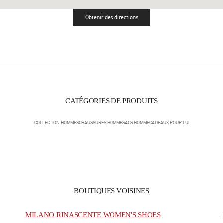
Obtenir des directions
Link Opens in New Tab
CATÉGORIES DE PRODUITS
COLLECTION HOMMES
CHAUSSURES HOMME
SACS HOMME
CADEAUX POUR LUI
BOUTIQUES VOISINES
MILANO RINASCENTE WOMEN'S SHOES