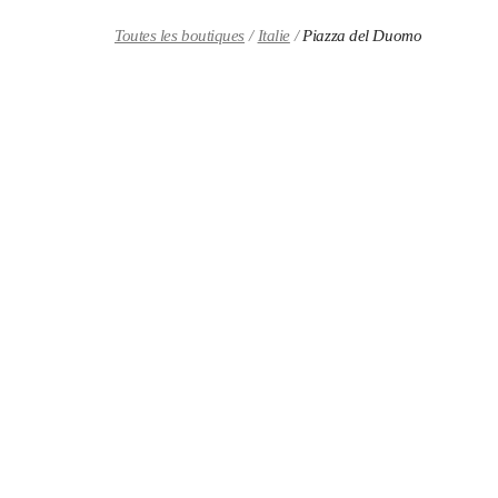
Skip to content
Return to Nav
Toutes les boutiques
Italie
Piazza del Duomo