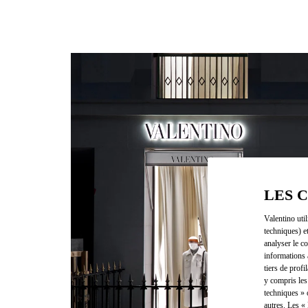
LES 
Valentino uti
techniques) e
analyser le co
informations 
tiers de profi
y compris les
techniques » 
autres. Les «