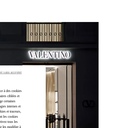
er sans accepter
âce à des cookies
ires ciblées et
ge certaines
gies internes et
kies et traceurs,
nt les cookies
tivez tous les
e les modifier à