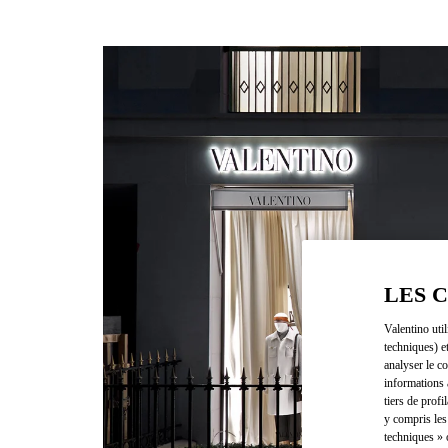
LES 
Valentino uti
techniques) e
analyser le co
informations 
tiers de profi
y compris les
techniques » 