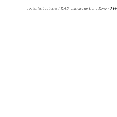
Skip to content
Return to Nav
Toutes les boutiques
R.A.S. chinoise de Hong Kong
8 Fi