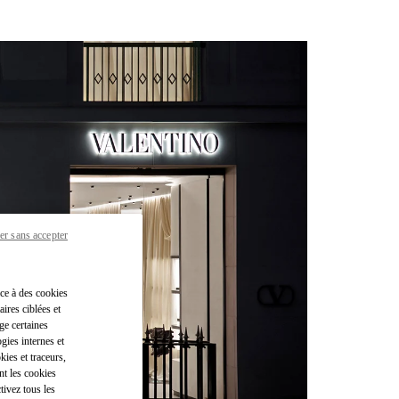
er sans accepter
âce à des cookies
ires ciblées et
ge certaines
gies internes et
kies et traceurs,
nt les cookies
tivez tous les