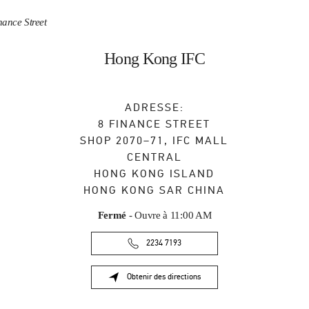
nance Street
Hong Kong IFC
ADRESSE:
8 FINANCE STREET
SHOP 2070–71, IFC MALL
CENTRAL
HONG KONG ISLAND
HONG KONG SAR CHINA
Fermé
- Ouvre à
11:00 AM
2234 7193
Obtenir des directions
Link Opens in New Tab