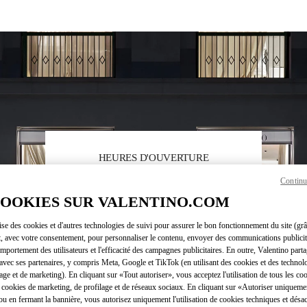
HEURES D'OUVERTURE
Continu
Jour de la semaine
Heures
Dimanche
11:00 AM
-
8:00 PM
Lundi
11:00 AM
-
8:00 PM
COOKIES SUR VALENTINO.COM
Mardi
11:00 AM
-
8:00 PM
lise des cookies et d'autres technologies de suivi pour assurer le bon fonctionnement du site (gr
Mercredi
11:00 AM
-
8:00 PM
t, avec votre consentement, pour personnaliser le contenu, envoyer des communications publicita
Jeudi
11:00 AM
-
8:00 PM
mportement des utilisateurs et l'efficacité des campagnes publicitaires. En outre, Valentino parta
Vendredi
11:00 AM
-
8:00 PM
avec ses partenaires, y compris Meta, Google et TikTok (en utilisant des cookies et des technolo
Samedi
11:00 AM
-
8:00 PM
lage et de marketing). En cliquant sur «Tout autoriser», vous acceptez l'utilisation de tous les coo
 cookies de marketing, de profilage et de réseaux sociaux. En cliquant sur «Autoriser uniqueme
ou en fermant la bannière, vous autorisez uniquement l'utilisation de cookies techniques et désac