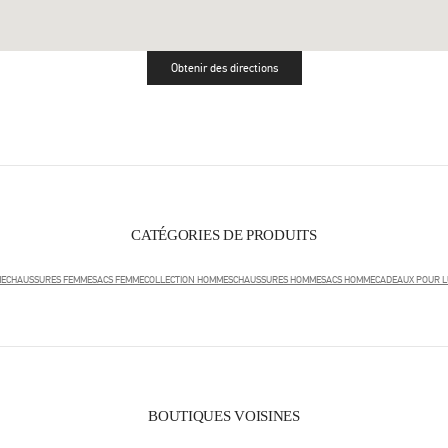
Obtenir des directions
Link Opens in New Tab
CATÉGORIES DE PRODUITS
ME
CHAUSSURES FEMME
SACS FEMME
COLLECTION HOMMES
CHAUSSURES HOMME
SACS HOMME
CADEAUX POUR L
BOUTIQUES VOISINES