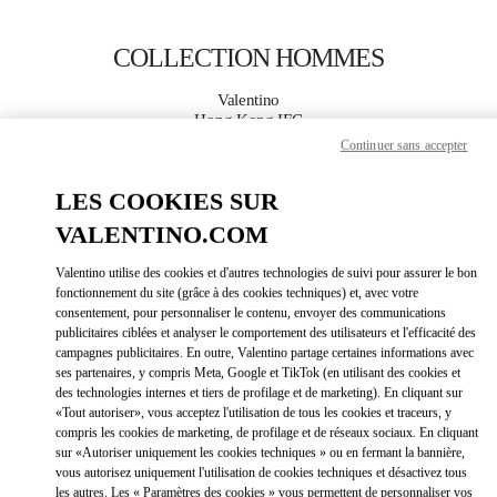
Skip to content
Return to Nav
COLLECTION HOMMES
Valentino
Hong Kong IFC
Continuer sans accepter
APPELLE MAINTENANT
LES COOKIES SUR
VALENTINO.COM
PLUS DE DÉTAILS
Valentino utilise des cookies et d'autres technologies de suivi pour assurer le bon
LINK OPEN
OBTENIR DES DIRECTIONS
fonctionnement du site (grâce à des cookies techniques) et, avec votre
consentement, pour personnaliser le contenu, envoyer des communications
publicitaires ciblées et analyser le comportement des utilisateurs et l'efficacité des
campagnes publicitaires. En outre, Valentino partage certaines informations avec
ses partenaires, y compris Meta, Google et TikTok (en utilisant des cookies et
des technologies internes et tiers de profilage et de marketing). En cliquant sur
«Tout autoriser», vous acceptez l'utilisation de tous les cookies et traceurs, y
compris les cookies de marketing, de profilage et de réseaux sociaux. En cliquant
sur «Autoriser uniquement les cookies techniques » ou en fermant la bannière,
vous autorisez uniquement l'utilisation de cookies techniques et désactivez tous
Link Opens in New Tab
les autres. Les « Paramètres des cookies » vous permettent de personnaliser vos