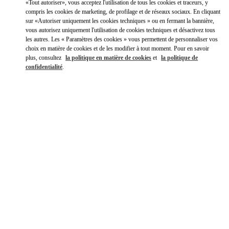
Y aller en Uber
«Tout autoriser», vous acceptez l'utilisation de tous les cookies et traceurs, y
compris les cookies de marketing, de profilage et de réseaux sociaux. En cliquant
sur «Autoriser uniquement les cookies techniques » ou en fermant la bannière,
vous autorisez uniquement l'utilisation de cookies techniques et désactivez tous
les autres. Les « Paramètres des cookies » vous permettent de personnaliser vos
choix en matière de cookies et de les modifier à tout moment. Pour en savoir
plus, consultez
la politique en matière de cookies
et
la politique de
confidentialité
.
HEURES D'OUVERTURE
Jour de la semaine
Heures
Dimanche
10:00 AM
-
10:00 PM
Lundi
10:00 AM
-
10:00 PM
Mardi
10:00 AM
-
10:00 PM
Mercredi
10:00 AM
-
10:00 PM
Jeudi
10:00 AM
-
10:00 PM