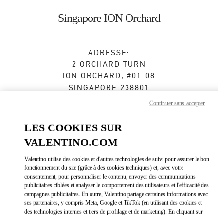
Skip to content
Return to Nav
Singapore ION Orchard
ADRESSE:
2 ORCHARD TURN
ION ORCHARD, #01-08
SINGAPORE
238801
Continuer sans accepter
Ouvert maintenant
- Ferme à
10:00 PM
LES COOKIES SUR
VALENTINO.COM
BOOK AN APPOINTMENT
Valentino utilise des cookies et d'autres technologies de suivi pour assurer le bon
fonctionnement du site (grâce à des cookies techniques) et, avec votre
6509 8062
consentement, pour personnaliser le contenu, envoyer des communications
publicitaires ciblées et analyser le comportement des utilisateurs et l'efficacité des
Obtenir des directions
campagnes publicitaires. En outre, Valentino partage certaines informations avec
Link Opens in New Tab
ses partenaires, y compris Meta, Google et TikTok (en utilisant des cookies et
des technologies internes et tiers de profilage et de marketing). En cliquant sur