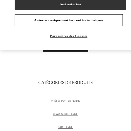
Tout autoriser
Autoriser uniquement les cookies techniques
Paramètres des Cookies
Obtenir des directions
Link Opens in New Tab
CATÉGORIES DE PRODUITS
PRÊT-À-PORTER FEMME
CHAUSSURES FEMME
SACS FEMME