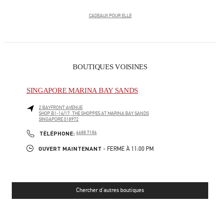
CADEAUX POUR ELLE
BOUTIQUES VOISINES
SINGAPORE MARINA BAY SANDS
2 BAYFRONT AVENUE
SHOP B1-16/17, THE SHOPPES AT MARINA BAY SANDS
SINGAPORE
018972
LINK OPENS IN NEW TAB
PHONE
TÉLÉPHONE:
6688 7186
OUVERT MAINTENANT
- FERME À
11:00 PM
Chercher d'autres boutiques