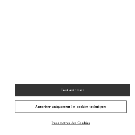
Tout autoriser
Autoriser uniquement les cookies techniques
Obtenir des directions
Link Opens in New Tab
Paramètres des Cookies