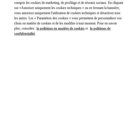
compris les cookies de marketing, de profilage et de réseaux sociaux. En cliquant
Y aller en Uber
sur «Autoriser uniquement les cookies techniques » ou en fermant la bannière,
vous autorisez uniquement l'utilisation de cookies techniques et désactivez tous
les autres. Les « Paramètres des cookies » vous permettent de personnaliser vos
choix en matière de cookies et de les modifier à tout moment. Pour en savoir
plus, consultez
la politique en matière de cookies
et
la politique de
confidentialité
.
HEURES D'OUVERTURE
Jour de la semaine
Heures
Dimanche
10:30 AM
-
10:00 PM
Lundi
10:30 AM
-
10:00 PM
Mardi
10:30 AM
-
10:00 PM
Mercredi
10:30 AM
-
10:00 PM