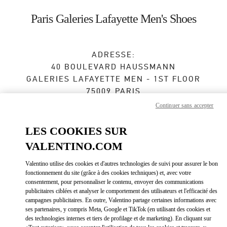
Skip to content
Return to Nav
Paris Galeries Lafayette Men's Shoes
ADRESSE:
40 BOULEVARD HAUSSMANN
GALERIES LAFAYETTE MEN - 1ST FLOOR
75009
PARIS
Continuer sans accepter
Fermé
- Ouvre à
11:00 AM
LES COOKIES SUR
VALENTINO.COM
RENDEZ-VOUS EN BOUTIQUE
Valentino utilise des cookies et d'autres technologies de suivi pour assurer le bon
fonctionnement du site (grâce à des cookies techniques) et, avec votre
01 40 36 18 46
consentement, pour personnaliser le contenu, envoyer des communications
publicitaires ciblées et analyser le comportement des utilisateurs et l'efficacité des
Obtenir des directions
campagnes publicitaires. En outre, Valentino partage certaines informations avec
Link Opens in New Tab
ses partenaires, y compris Meta, Google et TikTok (en utilisant des cookies et
des technologies internes et tiers de profilage et de marketing). En cliquant sur