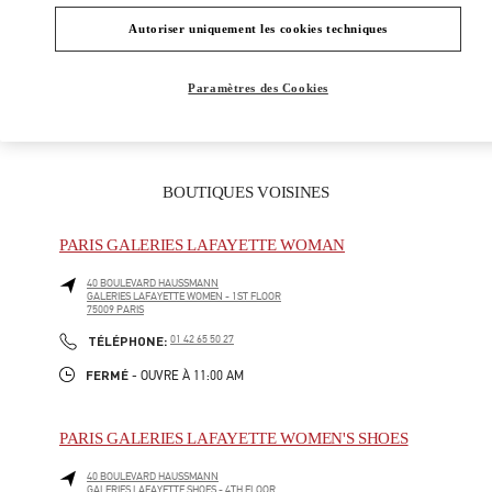
SACS HOMME
Autoriser uniquement les cookies techniques
CADEAUX POUR LUI
Paramètres des Cookies
BOUTIQUES VOISINES
PARIS GALERIES LAFAYETTE WOMAN
40 BOULEVARD HAUSSMANN
GALERIES LAFAYETTE WOMEN - 1ST FLOOR
75009
PARIS
LINK OPENS IN NEW TAB
PHONE
TÉLÉPHONE:
01 42 65 50 27
FERMÉ
- OUVRE À
11:00 AM
PARIS GALERIES LAFAYETTE WOMEN'S SHOES
40 BOULEVARD HAUSSMANN
GALERIES LAFAYETTE SHOES - 4TH FLOOR