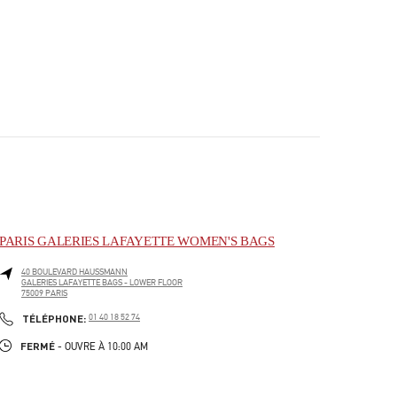
PARIS GALERIES LAFAYETTE WOMEN'S BAGS
40 BOULEVARD HAUSSMANN
GALERIES LAFAYETTE BAGS - LOWER FLOOR
75009
PARIS
PHONE
TÉLÉPHONE:
01 40 18 52 74
FERMÉ
- OUVRE À
10:00 AM