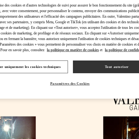
lise des cookies et d'autres technologies de suivi pour assurer le bon fonctionnement du site (gr
t, avec votre consentement, pour personnaliser le contenu, envoyer des communications publicita
mportement des utilisateurs et l'efficacité des campagnes publicitaires. En outre, Valentino parta
avec ses partenaires, y compris Meta, Google et TikTok (en utilisant des cookies et des technolo
lage et de marketing). En cliquant sur «Tout autoriser», vous acceptez l'utilisation de tous les coo
DÉCOUVRIR PLUS
 cookies de marketing, de profilage et de réseaux sociaux. En cliquant sur «Autoriser uniqueme
ou en fermant la bannière, vous autorisez uniquement l'utilisation de cookies techniques et désac
 Paramètres des cookies » vous permettent de personnaliser vos choix en matière de cookies et d
Pour en savoir plus, consultez
la politique en matière de cookies
et
la politique de confide
er uniquement les cookies techniques
Tout autoriser
TÉS DANS LA BOUTIQUE VALENTINO - Paris Galeries Lafayette Men
Paramètres des Cookies