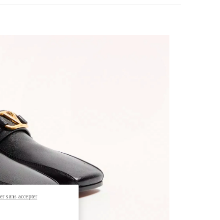
pens in New Tab
er sans accepter