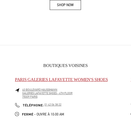
SHOP NOW
Link Opens in New Tab
BOUTIQUES VOISINES
PARIS GALERIES LAFAYETTE WOMEN'S SHOES
40 BOULEVARD HAUSSMANN
GALERIES LAFAYETTE SHOES - 4TH FLOOR
75009
PARIS
PHONE
TÉLÉPHONE:
01 42 06 38 22
FERMÉ
- OUVRE À
10:00 AM