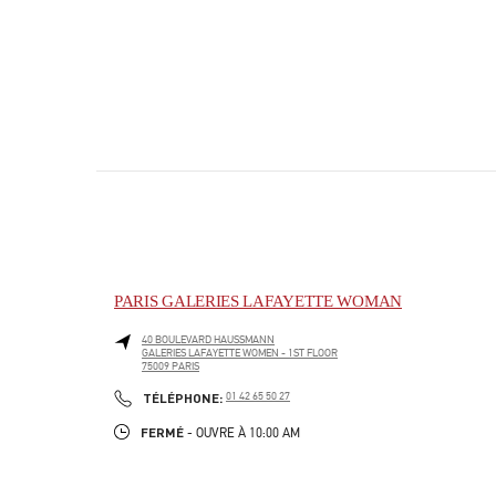
PARIS GALERIES LAFAYETTE WOMAN
40 BOULEVARD HAUSSMANN
GALERIES LAFAYETTE WOMEN - 1ST FLOOR
75009
PARIS
PHONE
TÉLÉPHONE:
01 42 65 50 27
FERMÉ
- OUVRE À
10:00 AM