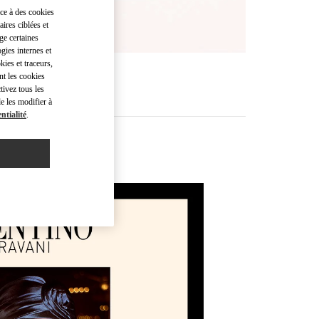
âce à des cookies
ires ciblées et
ge certaines
gies internes et
kies et traceurs,
nt les cookies
tivez tous les
e les modifier à
ntialité
.
's Shoes