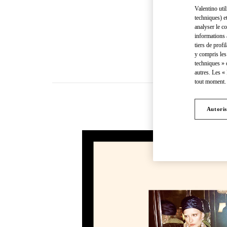
Valentino uti
techniques) e
analyser le co
informations 
tiers de profi
y compris les
techniques » 
autres. Les «
tout moment. 
Autoris
NOUVEAU