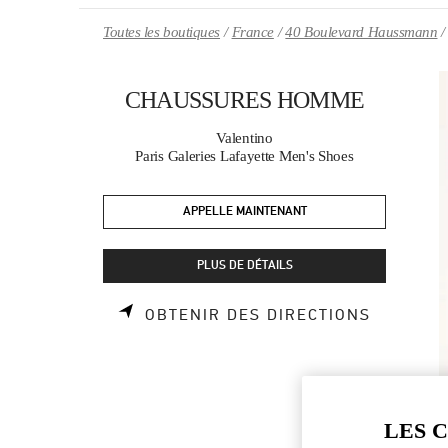
Skip to content
Return to Nav
Toutes les boutiques
France
40 Boulevard Haussmann
CHAUSSURES HOMME
Valentino
Paris Galeries Lafayette Men's Shoes
APPELLE MAINTENANT
PLUS DE DÉTAILS
LINK OP
OBTENIR DES DIRECTIONS
LES 