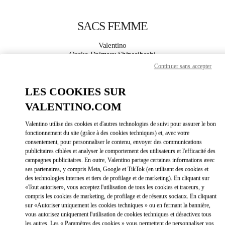
Skip to content
Return to Nav
SACS FEMME
Valentino
Osaka Daimaru Shinsaibashi
Continuer sans accepter
APPELLE MAINTENANT
LES COOKIES SUR
VALENTINO.COM
PLUS DE DÉTAILS
Valentino utilise des cookies et d'autres technologies de suivi pour assurer le bon
LINK OPEN
OBTENIR DES DIRECTIONS
fonctionnement du site (grâce à des cookies techniques) et, avec votre
consentement, pour personnaliser le contenu, envoyer des communications
publicitaires ciblées et analyser le comportement des utilisateurs et l'efficacité des
campagnes publicitaires. En outre, Valentino partage certaines informations avec
ses partenaires, y compris Meta, Google et TikTok (en utilisant des cookies et
des technologies internes et tiers de profilage et de marketing). En cliquant sur
«Tout autoriser», vous acceptez l'utilisation de tous les cookies et traceurs, y
compris les cookies de marketing, de profilage et de réseaux sociaux. En cliquant
sur «Autoriser uniquement les cookies techniques » ou en fermant la bannière,
vous autorisez uniquement l'utilisation de cookies techniques et désactivez tous
Link Opens in New Tab
les autres. Les « Paramètres des cookies » vous permettent de personnaliser vos