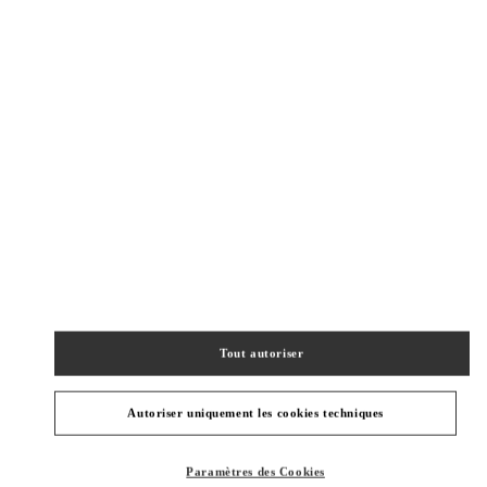
New Tab
Link Opens in New Tab
ヴァレンティノ 2026年 プレフォール
今すぐ見る
Link Opens in New Tab
BOUTIQUES VOISINES
OSAKA HANKYU UMEDA
530-8350
OSAKA
OSAKA
KITA-KU
8-7 KAKUDA-CHO
HANKYU UMEDA 5F
Tout autoriser
PHONE
TÉLÉPHONE:
06-6313-7381
FERMÉ
- OUVRE À
10:00 AM
Autoriser uniquement les cookies techniques
OSAKA HANKYU UMEDA WOMEN'S SHOES
Paramètres des Cookies