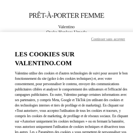
Skip to content
Return to Nav
PRÊT-À-PORTER FEMME
Valentino
Osaka Hankyu Umeda
Continuer sans accepter
APPELLE MAINTENANT
LES COOKIES SUR
VALENTINO.COM
PLUS DE DÉTAILS
Valentino utilise des cookies et d'autres technologies de suivi pour assurer le bon
LINK OPEN
OBTENIR DES DIRECTIONS
fonctionnement du site (grâce à des cookies techniques) et, avec votre
consentement, pour personnaliser le contenu, envoyer des communications
publicitaires ciblées et analyser le comportement des utilisateurs et l'efficacité des
campagnes publicitaires. En outre, Valentino partage certaines informations avec
ses partenaires, y compris Meta, Google et TikTok (en utilisant des cookies et
des technologies internes et tiers de profilage et de marketing). En cliquant sur
«Tout autoriser», vous acceptez l'utilisation de tous les cookies et traceurs, y
compris les cookies de marketing, de profilage et de réseaux sociaux. En cliquant
sur «Autoriser uniquement les cookies techniques » ou en fermant la bannière,
vous autorisez uniquement l'utilisation de cookies techniques et désactivez tous
Link Opens in New Tab
les autres. Les « Paramètres des cookies » vous permettent de personnaliser vos