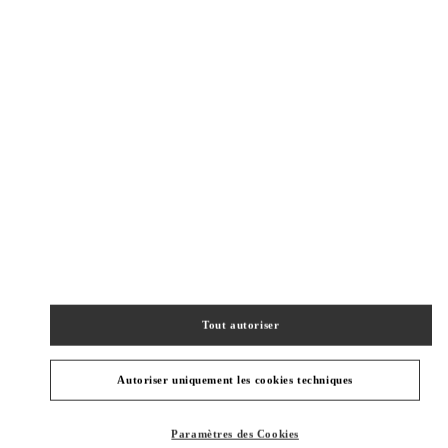
New Tab
Link Opens in New Tab
ヴァレンティノ 2026年 プレフォール
今すぐ見る
Link Opens in New Tab
BOUTIQUES VOISINES
OSAKA HANKYU UMEDA WOMEN'S SHOES
530-8350
OSAKA
OSAKA
KITA-KU
8-7 KAKUDA-CHO
HANKYU UMEDA 4F
Tout autoriser
PHONE
TÉLÉPHONE:
06-6313-7925
FERMÉ
- OUVRE À
10:00 AM
Autoriser uniquement les cookies techniques
OSAKA HANKYU UMEDA WOMEN'S BAGS
Paramètres des Cookies