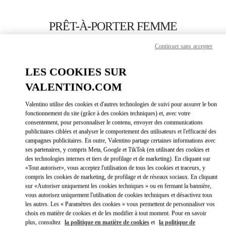
Skip to content
Return to Nav
PRÊT-À-PORTER FEMME
Valentino
Continuer sans accepter
Fukuoka Iwataya Honten
LES COOKIES SUR
APPELLE MAINTENANT
VALENTINO.COM
Valentino utilise des cookies et d'autres technologies de suivi pour assurer le bon
PLUS DE DÉTAILS
fonctionnement du site (grâce à des cookies techniques) et, avec votre
consentement, pour personnaliser le contenu, envoyer des communications
publicitaires ciblées et analyser le comportement des utilisateurs et l'efficacité des
LINK OPEN
OBTENIR DES DIRECTIONS
campagnes publicitaires. En outre, Valentino partage certaines informations avec
ses partenaires, y compris Meta, Google et TikTok (en utilisant des cookies et
des technologies internes et tiers de profilage et de marketing). En cliquant sur
«Tout autoriser», vous acceptez l'utilisation de tous les cookies et traceurs, y
compris les cookies de marketing, de profilage et de réseaux sociaux. En cliquant
sur «Autoriser uniquement les cookies techniques » ou en fermant la bannière,
vous autorisez uniquement l'utilisation de cookies techniques et désactivez tous
les autres. Les « Paramètres des cookies » vous permettent de personnaliser vos
choix en matière de cookies et de les modifier à tout moment. Pour en savoir
plus, consultez
la politique en matière de cookies
et
la politique de
Link Opens in New Tab