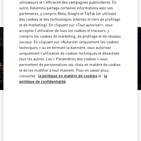
Y aller en Uber
utilisateurs et l'efficacité des campagnes publicitaires. En
outre, Valentino partage certaines informations avec ses
partenaires, y compris Meta, Google et TikTok (en utilisant
des cookies et des technologies internes et tiers de profilage
et de marketing). En cliquant sur «Tout autoriser», vous
acceptez l'utilisation de tous les cookies et traceurs, y
compris les cookies de marketing, de profilage et de réseaux
sociaux. En cliquant sur «Autoriser uniquement les cookies
techniques » ou en fermant la bannière, vous autorisez
uniquement l'utilisation de cookies techniques et désactivez
tous les autres. Les « Paramètres des cookies » vous
permettent de personnaliser vos choix en matière de cookies
et de les modifier à tout moment. Pour en savoir plus,
consultez
la politique en matière de cookies
et
la
politique de confidentialité
.
HEURES D'OUVERTURE
Jour de la semaine
Heures
Dimanche
10:00 AM
-
10:00 PM
Lundi
10:00 AM
-
10:00 PM
Mardi
10:00 AM
-
10:00 PM
Mercredi
10:00 AM
-
10:00 PM
Jeudi
10:00 AM
-
10:00 PM