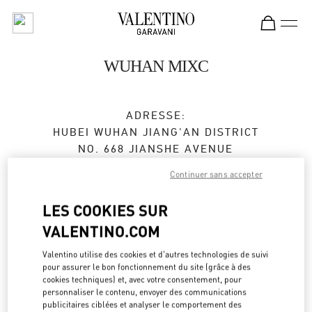
Skip to content
Return to Nav
WUHAN MIXC
ADRESSE:
HUBEI
WUHAN
JIANG'AN DISTRICT
NO. 668 JIANSHE AVENUE
SHOP L120, WUHAN MIXC
Continuer sans accepter
430010
LES COOKIES SUR
Ouvert maintenant
- Ferme à
10:00 PM
VALENTINO.COM
027 8558 7800
Valentino utilise des cookies et d'autres technologies de suivi
pour assurer le bon fonctionnement du site (grâce à des
Obtenir des directions
cookies techniques) et, avec votre consentement, pour
Link Opens in New Tab
personnaliser le contenu, envoyer des communications
publicitaires ciblées et analyser le comportement des