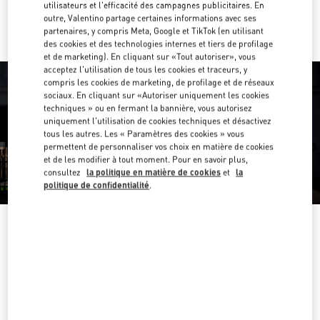
Y aller en Uber
utilisateurs et l'efficacité des campagnes publicitaires. En
outre, Valentino partage certaines informations avec ses
partenaires, y compris Meta, Google et TikTok (en utilisant
des cookies et des technologies internes et tiers de profilage
et de marketing). En cliquant sur «Tout autoriser», vous
acceptez l'utilisation de tous les cookies et traceurs, y
compris les cookies de marketing, de profilage et de réseaux
sociaux. En cliquant sur «Autoriser uniquement les cookies
techniques » ou en fermant la bannière, vous autorisez
uniquement l'utilisation de cookies techniques et désactivez
tous les autres. Les « Paramètres des cookies » vous
permettent de personnaliser vos choix en matière de cookies
et de les modifier à tout moment. Pour en savoir plus,
consultez
la politique en matière de cookies
et
la
politique de confidentialité
.
HEURES D'OUVERTURE
Jour de la semaine
Heures
Dimanche
10:00 AM
-
10:00 PM
Lundi
10:00 AM
-
10:00 PM
Mardi
10:00 AM
-
10:00 PM
Mercredi
10:00 AM
-
10:00 PM
Jeudi
10:00 AM
-
10:00 PM