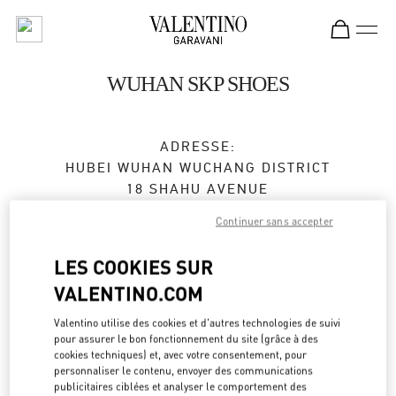
Skip to content
Return to Nav
WUHAN SKP SHOES
ADRESSE:
HUBEI
WUHAN
WUCHANG DISTRICT
18 SHAHU AVENUE
SHOP D2001, WUHAN SKP
Continuer sans accepter
430062
LES COOKIES SUR
Fermé
- Ouvre à
10:00 AM
VALENTINO.COM
027 5956 1627
Valentino utilise des cookies et d'autres technologies de suivi
pour assurer le bon fonctionnement du site (grâce à des
Obtenir des directions
cookies techniques) et, avec votre consentement, pour
Link Opens in New Tab
personnaliser le contenu, envoyer des communications
publicitaires ciblées et analyser le comportement des