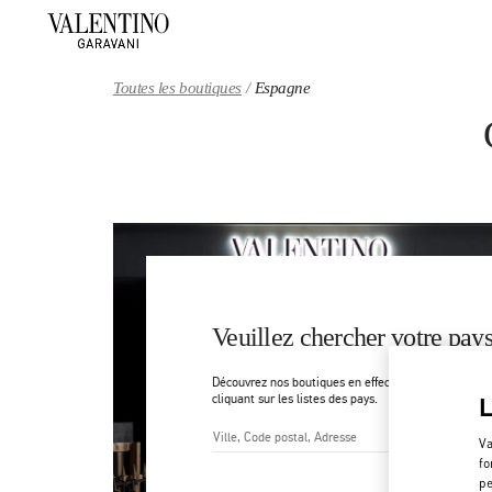
Skip to content
Return to Nav
Toutes les boutiques
Espagne
Veuillez chercher votre pays
Découvrez nos boutiques en effectuant une recherch
cliquant sur les listes des pays.
Va
Ville, État/Province, Code pos
fo
pe