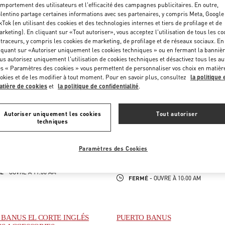
mportement des utilisateurs et l'efficacité des campagnes publicitaires. En outre,
lentino partage certaines informations avec ses partenaires, y compris Meta, Google
kTok (en utilisant des cookies et des technologies internes et tiers de profilage et de
rketing). En cliquant sur «Tout autoriser», vous acceptez l'utilisation de tous les co
 traceurs, y compris les cookies de marketing, de profilage et de réseaux sociaux. En
iquant sur «Autoriser uniquement les cookies techniques » ou en fermant la bannièr
us autorisez uniquement l'utilisation de cookies techniques et désactivez tous les au
s « Paramètres des cookies » vous permettent de personnaliser vos choix en matièr
okies et de les modifier à tout moment. Pour en savoir plus, consultez
la politique 
tière de cookies
et
la politique de confidentialité
.
Autoriser uniquement les cookies
Tout autoriser
D
MADRID EL CORTE INGLES
techniques
DE JOSÉ ORTEGA Y GASSET, 16
PASEO DE LA CASTELLANA 83
MADRID
EL CORTE INGLES PLANTA BAJA
PENS IN NEW TAB
28046
MADRID
Paramètres des Cookies
LINK OPENS IN NEW TAB
PHONE
PHONE:
917 81 20 14
PHONE
TÉLÉPHONE:
915 98 48 25
É
- OUVRE À
11:00 AM
FERMÉ
- OUVRE À
10:00 AM
 BANUS EL CORTE INGLÉS
PUERTO BANUS