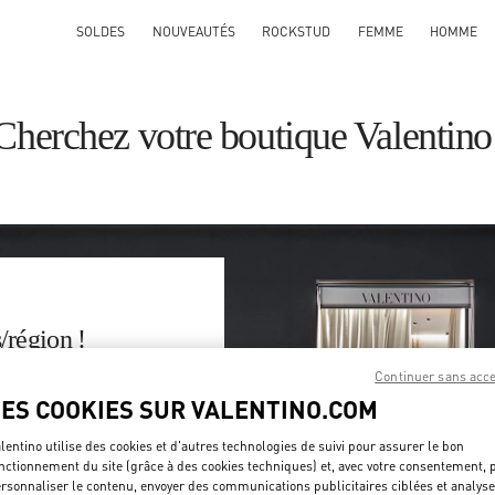
SOLDES
NOUVEAUTÉS
ROCKSTUD
FEMME
HOMME
Cherchez votre boutique Valentino
/région !
Continuer sans acc
e par pays/région ou en
LES COOKIES SUR VALENTINO.COM
Rechercher
lentino utilise des cookies et d'autres technologies de suivi pour assurer le bon
tal ou Ville et Pays
nctionnement du site (grâce à des cookies techniques) et, avec votre consentement, 
rsonnaliser le contenu, envoyer des communications publicitaires ciblées et analyse