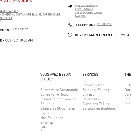
S ACCESSORIES
MUELLE DE RIBERA
LOCAL 3/B-4-5
RAMÓN ARECES
29660
PUERTO BANUS
 COMERCIAL COSTA MARBELLA, EL CORTE INGLÉS
MÁLAGA
MARBELLA
LINK OPENS IN NEW TAB
A
PHONE
TÉLÉPHONE:
951 31 92 55
PENS IN NEW TAB
PHONE
PHONE:
952 90 83 70
OUVERT MAINTENANT
- FERME À
É
- OUVRE À
10:00 AM
VOUS AVEZ BESOIN
SERVICES
THE
D'AIDE?
Service Client
L'Un
Suivez votre Commande
Retour et Échange
Dura
Suivez votre Retour
Livraison
Carr
Prenez rendez-vous en
Paiements
Info
Boutique
Guide des Tailles
Inte
Séance de Stylisme en
Services en Boutique
Ligne
Nos Boutiques
Sitemap
FAQ