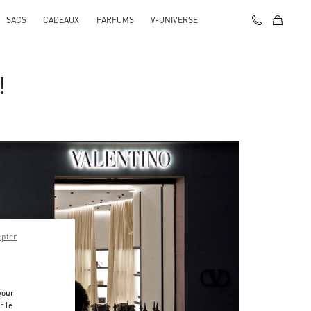
SACS
CADEAUX
PARFUMS
V-UNIVERSE
!
epter
pour
r le