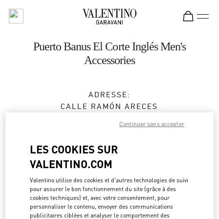
Skip to content
Return to Nav
Puerto Banus El Corte Inglés Men's
Accessories
ADRESSE:
CALLE RAMÓN ARECES
CENTRO COMERCIAL COSTA MARBELLA, EL
Continuer sans accepter
CORTE INGLÉS
29660
MARBELLA
LES COOKIES SUR
MÁLAGA
VALENTINO.COM
Fermé
- Ouvre à
10:00 AM
Valentino utilise des cookies et d'autres technologies de suivi
pour assurer le bon fonctionnement du site (grâce à des
cookies techniques) et, avec votre consentement, pour
personnaliser le contenu, envoyer des communications
RENDEZ-VOUS EN BOUTIQUE
publicitaires ciblées et analyser le comportement des