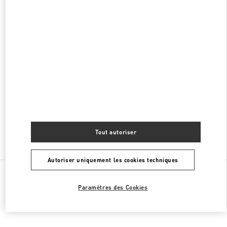
FERMÉ
- OUVRE À
12:00 PM
MADRID EL CORTE INGLES
PASEO DE LA CASTELLANA 83
EL CORTE INGLES PLANTA BAJA
28046
MADRID
PHONE
TÉLÉPHONE:
915 98 48 25
FERMÉ
- OUVRE À
11:00 AM
Tout autoriser
Chercher d'autres boutiques
Autoriser uniquement les cookies techniques
Toutes les boutiques
Espagne
Calle de José Ortega y Gasset, 16
Valentino CADEAUX POUR LUI
Paramètres des Cookies