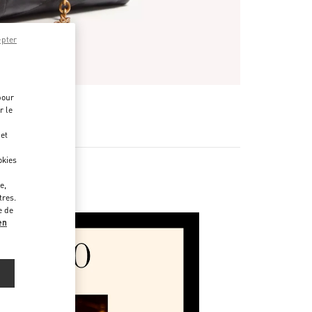
epter
pour
r le
 et
okies
e,
tres.
e de
en