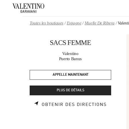
Skip to content
Return to Nav
Toutes les boutiques
Espagne
Muelle De Ribera
Valen
SACS FEMME
Valentino
Puerto Banus
APPELLE MAINTENANT
PLUS DE DÉTAILS
LINK OP
OBTENIR DES DIRECTIONS