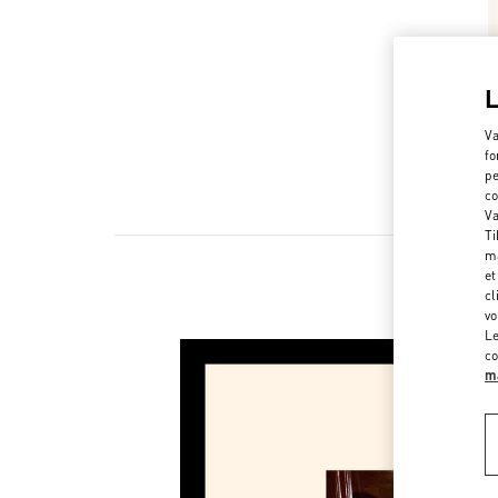
Va
fo
pe
co
Va
Ti
ma
et
cl
vo
Le
co
ma