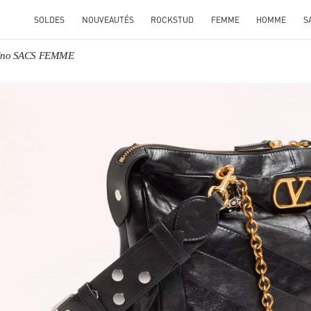
SOLDES
NOUVEAUTÉS
ROCKSTUD
FEMME
HOMME
S
tino SACS FEMME
ENS IN NEW TAB
Link O