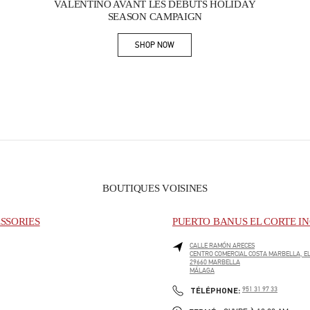
VALENTINO AVANT LES DÉBUTS HOLIDAY
SEASON CAMPAIGN
SHOP NOW
Link Opens in New Tab
BOUTIQUES VOISINES
SSORIES
PUERTO BANUS EL CORTE IN
CALLE RAMÓN ARECES
CENTRO COMERCIAL COSTA MARBELLA, EL
29660
MARBELLA
MÁLAGA
PHONE
TÉLÉPHONE:
951 31 97 33