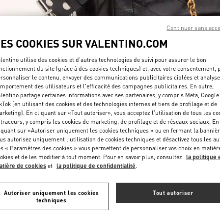
Continuer sans acc
LES COOKIES SUR VALENTINO.COM
lentino utilise des cookies et d'autres technologies de suivi pour assurer le bon
nctionnement du site (grâce à des cookies techniques) et, avec votre consentement, 
DÉCOUVRIR PLUS
rsonnaliser le contenu, envoyer des communications publicitaires ciblées et analyse
mportement des utilisateurs et l'efficacité des campagnes publicitaires. En outre,
lentino partage certaines informations avec ses partenaires, y compris Meta, Google
kTok (en utilisant des cookies et des technologies internes et tiers de profilage et de
rketing). En cliquant sur «Tout autoriser», vous acceptez l'utilisation de tous les co
 traceurs, y compris les cookies de marketing, de profilage et de réseaux sociaux. En
NOUVEAUTÉS
iquant sur «Autoriser uniquement les cookies techniques » ou en fermant la bannièr
us autorisez uniquement l'utilisation de cookies techniques et désactivez tous les au
s « Paramètres des cookies » vous permettent de personnaliser vos choix en matièr
okies et de les modifier à tout moment. Pour en savoir plus, consultez
la politique 
tière de cookies
et
la politique de confidentialité
.
Autoriser uniquement les cookies
Tout autoriser
techniques