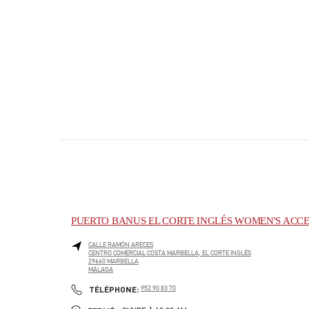
PUERTO BANUS EL CORTE INGLÉS WOMEN'S ACCE
CALLE RAMÓN ARECES
CENTRO COMERCIAL COSTA MARBELLA, EL CORTE INGLÉS
29660
MARBELLA
MÁLAGA
PHONE
TÉLÉPHONE:
952 90 83 70