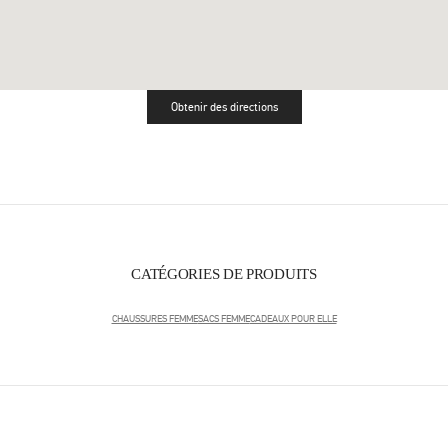
Obtenir des directions
Link Opens in New Tab
CATÉGORIES DE PRODUITS
CHAUSSURES FEMME
SACS FEMME
CADEAUX POUR ELLE