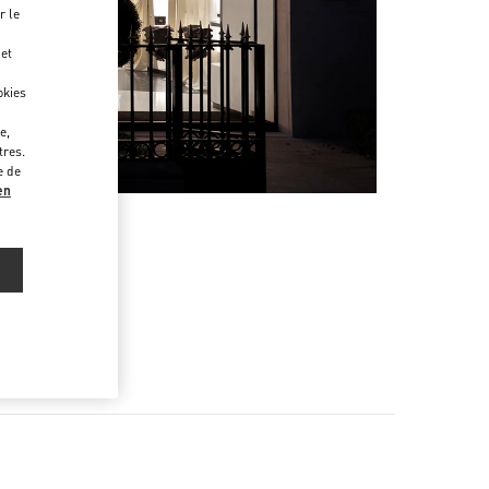
r le
 et
okies
e,
tres.
e de
en