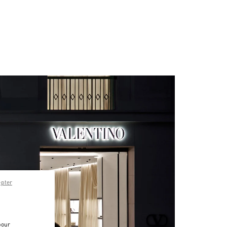
epter
pour