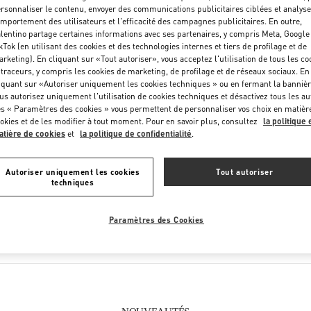
Jeudi
6:00 AM
-
10:00 PM
rsonnaliser le contenu, envoyer des communications publicitaires ciblées et analyse
mportement des utilisateurs et l'efficacité des campagnes publicitaires. En outre,
Vendredi
6:00 AM
-
10:00 PM
lentino partage certaines informations avec ses partenaires, y compris Meta, Google
Samedi
6:00 AM
-
10:00 PM
kTok (en utilisant des cookies et des technologies internes et tiers de profilage et de
rketing). En cliquant sur «Tout autoriser», vous acceptez l'utilisation de tous les co
 traceurs, y compris les cookies de marketing, de profilage et de réseaux sociaux. En
iquant sur «Autoriser uniquement les cookies techniques » ou en fermant la bannièr
us autorisez uniquement l'utilisation de cookies techniques et désactivez tous les au
s « Paramètres des cookies » vous permettent de personnaliser vos choix en matièr
okies et de les modifier à tout moment. Pour en savoir plus, consultez
la politique 
tière de cookies
et
la politique de confidentialité
.
CE QUE VOUS TROUVEREZ DANS CETTE BOUTIQUE
Autoriser uniquement les cookies
Tout autoriser
techniques
AUSSURES FEMME
SACS FEMME
Paramètres des Cookies