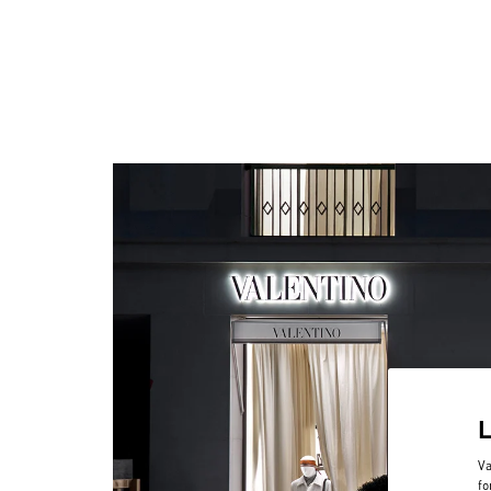
Va
fo