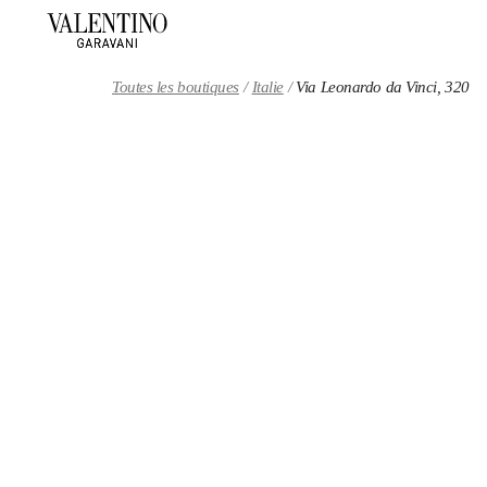
Skip to content
Return to Nav
Toutes les boutiques
Italie
Via Leonardo da Vinci, 320