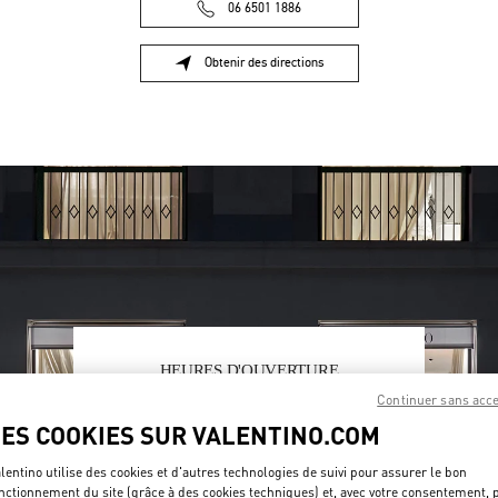
06 6501 1886
Obtenir des directions
Link Opens in New Tab
HEURES D'OUVERTURE
Continuer sans acc
Jour de la semaine
Heures
Dimanche
6:00 AM
-
10:00 PM
LES COOKIES SUR VALENTINO.COM
Lundi
6:00 AM
-
10:00 PM
Mardi
6:00 AM
-
10:00 PM
lentino utilise des cookies et d'autres technologies de suivi pour assurer le bon
Mercredi
6:00 AM
-
10:00 PM
nctionnement du site (grâce à des cookies techniques) et, avec votre consentement, 