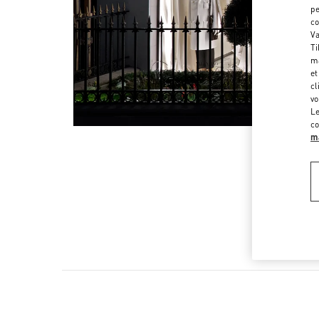
pe
co
Va
Ti
ma
et
cl
vo
Le
co
ma
CH