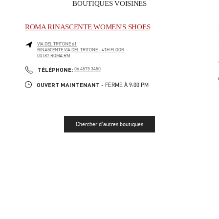
BOUTIQUES VOISINES
ROMA RINASCENTE WOMEN'S SHOES
VIA DEL TRITONE 61
RINASCENTE VIA DEL TRITONE - 4TH FLOOR
00187
ROMA
RM
LINK OPENS IN NEW TAB
PHONE
TÉLÉPHONE:
06 4575 3450
OUVERT MAINTENANT
- FERME À
9:00 PM
Chercher d'autres boutiques