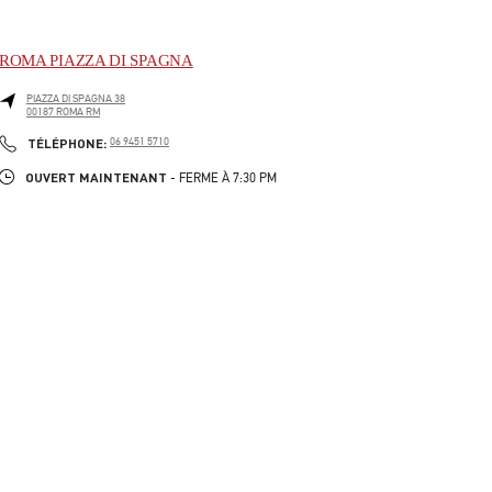
ROMA PIAZZA DI SPAGNA
PIAZZA DI SPAGNA 38
00187
ROMA
RM
LINK OPENS IN NEW TAB
PHONE
TÉLÉPHONE:
06 9451 5710
OUVERT MAINTENANT
- FERME À
7:30 PM