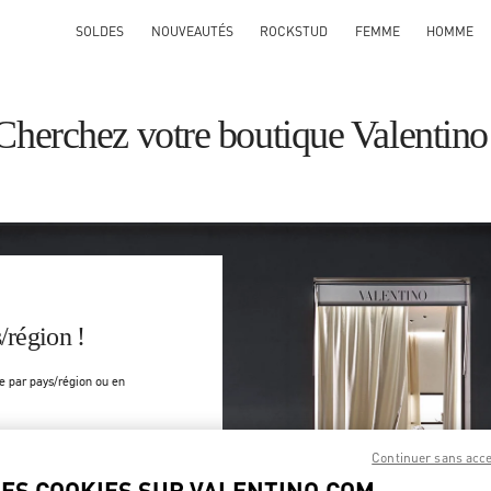
SOLDES
NOUVEAUTÉS
ROCKSTUD
FEMME
HOMME
Cherchez votre boutique Valentino
/région !
e par pays/région ou en
Rechercher
Continuer sans acc
tal ou Ville et Pays
LES COOKIES SUR VALENTINO.COM