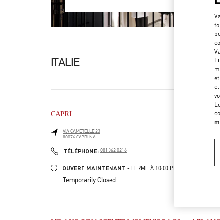
Va
fo
pe
co
Va
ITALIE
Ti
ma
et
cl
vo
Le
co
CAPRI
FIRENZ
ma
VIA CAMERELLE 23
PIAZZA
80076
CAPRI
NA
50123
LINK OPENS IN NEW TAB
LINK O
PHONE
TÉLÉPHONE:
081 362 0216
TÉLÉ
OUVERT MAINTENANT
OUVE
- FERME À
10:00 PM
Temporarily Closed