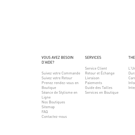
VOUS AVEZ BESOIN
SERVICES
THE
D'AIDE?
Service Client
L'Un
Suivez votre Commande
Retour et Échange
Dura
Suivez votre Retour
Livraison
Carr
Prenez rendez-vous en
Paiements
Info
Boutique
Guide des Tailles
Inte
Séance de Stylisme en
Services en Boutique
Ligne
Nos Boutiques
Sitemap
FAQ
Contactez-nous