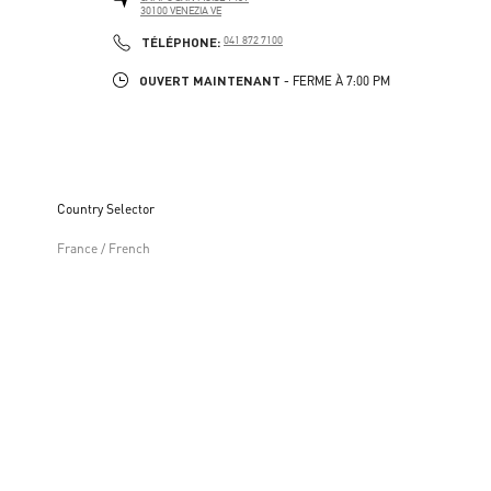
30100
VENEZIA
VE
LINK OPENS IN NEW TAB
PHONE
TÉLÉPHONE:
041 872 7100
OUVERT MAINTENANT
- FERME À
7:00 PM
Country Selector
France / French