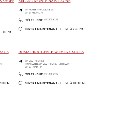
S SHOES
MILANO MONTE NAPOLEONE
VIA MONTE NAPOLEONE 20
20121
MILANO
MI
LINK OPENS IN NEW TAB
PHONE
TÉLÉPHONE:
02 7600 6182
OUVERT MAINTENANT
- FERME À
7:30 PM
10:00 PM
BAGS
ROMA RINASCENTE WOMEN'S SHOES
VIA DEL TRITONE 61
OR
RINASCENTE VIA DEL TRITONE - 4TH FLOOR
00187
ROMA
RM
LINK OPENS IN NEW TAB
PHONE
TÉLÉPHONE:
06 4575 3450
OUVERT MAINTENANT
9:00 PM
- FERME À
10:00 PM