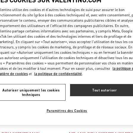
lentino utilise des cookies et d'autres technologies de suivi pour assurer le bon
nctionnement du site (grâce à des cookies techniques) et, avec votre consentement, 
rsonnaliser le contenu, envoyer des communications publicitaires ciblées et analyse
mportement des utilisateurs et l'efficacité des campagnes publicitaires. En outre,
lentino partage certaines informations avec ses partenaires, y compris Meta, Google
kTok (en utilisant des cookies et des technologies internes et tiers de profilage et de
rketing). En cliquant sur «Tout autoriser», vous acceptez l'utilisation de tous les co
 traceurs, y compris les cookies de marketing, de profilage et de réseaux sociaux. En
iquant sur «Autoriser uniquement les cookies techniques » ou en fermant la bannièr
us autorisez uniquement l'utilisation de cookies techniques et désactivez tous les au
s « Paramètres des cookies » vous permettent de personnaliser vos choix en matièr
okies et de les modifier à tout moment. Pour en savoir plus, consultez
la politique 
E
FIUMICINO AIRPORT - ROMA
tière de cookies
et
la politique de confidentialité
.
 DELLA SIGNORIA 13
VIA LEONARDO DA VINCI, 320
FIRENZE
FI
AEROPORTO LEONARDO DA VINCI - T3 AREA E
PENS IN NEW TAB
00054
FIUMICINO
RM
LINK OPENS IN NEW TAB
Autoriser uniquement les cookies
Tout autoriser
PHONE
PHONE:
055 293142
PHONE
techniques
TÉLÉPHONE:
06 6501 1886
RT MAINTENANT
- FERME À
7:00 PM
OUVERT MAINTENANT
- FERME À
Paramètres des Cookies
Temporarily Closed