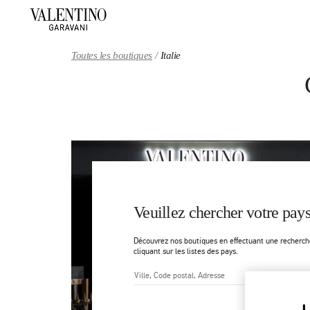
Skip to content
Return to Nav
Toutes les boutiques
Italie
Veuillez chercher votre pays
Découvrez nos boutiques en effectuant une recherch
cliquant sur les listes des pays.
Ville, État/Province, Code pos