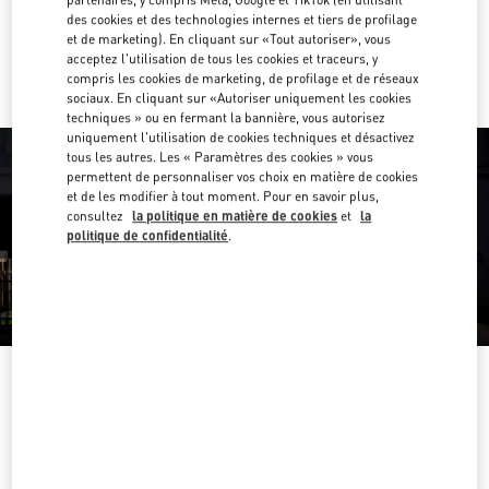
des cookies et des technologies internes et tiers de profilage
Y aller en Uber
et de marketing). En cliquant sur «Tout autoriser», vous
acceptez l'utilisation de tous les cookies et traceurs, y
compris les cookies de marketing, de profilage et de réseaux
sociaux. En cliquant sur «Autoriser uniquement les cookies
techniques » ou en fermant la bannière, vous autorisez
uniquement l'utilisation de cookies techniques et désactivez
tous les autres. Les « Paramètres des cookies » vous
permettent de personnaliser vos choix en matière de cookies
et de les modifier à tout moment. Pour en savoir plus,
consultez
la politique en matière de cookies
et
la
politique de confidentialité
.
HEURES D'OUVERTURE
Jour de la semaine
Heures
Dimanche
11:00 AM
-
11:00 PM
Lundi
11:00 AM
-
11:00 PM
Mardi
11:00 AM
-
11:00 PM