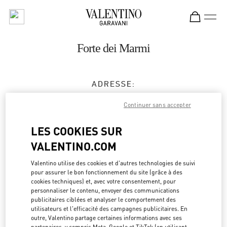
Skip to content
Return to Nav
Forte dei Marmi
ADRESSE:
CORSO MATTEOTTI 6
Continuer sans accepter
55042
FORTE DEI MARMI
LU
LES COOKIES SUR
Fermé
- Ouvre à
11:00 AM
VALENTINO.COM
Valentino utilise des cookies et d'autres technologies de suivi
RENDEZ-VOUS EN BOUTIQUE
pour assurer le bon fonctionnement du site (grâce à des
cookies techniques) et, avec votre consentement, pour
personnaliser le contenu, envoyer des communications
0584 184 8530
publicitaires ciblées et analyser le comportement des
utilisateurs et l'efficacité des campagnes publicitaires. En
Obtenir des directions
outre, Valentino partage certaines informations avec ses
Link Opens in New Tab
partenaires, y compris Meta, Google et TikTok (en utilisant