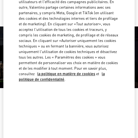
Y aller en Uber
utilisateurs et l'efficacité des campagnes publicitaires. En
outre, Valentino partage certaines informations avec ses
partenaires, y compris Meta, Google et TikTok (en utilisant
des cookies et des technologies internes et tiers de profilage
et de marketing). En cliquant sur «Tout autoriser», vous
acceptez l'utilisation de tous les cookies et traceurs, y
compris les cookies de marketing, de profilage et de réseaux
sociaux. En cliquant sur «Autoriser uniquement les cookies
techniques » ou en fermant la bannière, vous autorisez
uniquement l'utilisation de cookies techniques et désactivez
tous les autres. Les « Paramètres des cookies » vous
permettent de personnaliser vos choix en matière de cookies
et de les modifier à tout moment. Pour en savoir plus,
consultez
la politique en matière de cookies
et
la
politique de confidentialité
.
HEURES D'OUVERTURE
Jour de la semaine
Heures
Dimanche
11:00 AM
-
9:00 PM
Lundi
11:00 AM
-
9:00 PM
Mardi
11:00 AM
-
9:00 PM
Mercredi
11:00 AM
-
9:00 PM
Jeudi
11:00 AM
-
9:00 PM