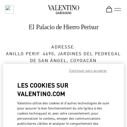
Skip to content
Return to Nav
El Palacio de Hierro Perisur
ADRESSE:
ANILLO PERIF. 4690, JARDINES DEL PEDREGAL
DE SAN ÁNGEL, COYOACÁN
EL PALACIO DE HIERRO PERISUR
Continuer sans accepter
04500
CIUDAD DE MÉXICO
,
CIUDAD DE MÉXICO
LES COOKIES SUR
Fermé
- Ouvre à
11:00 AM
VALENTINO.COM
55 8659 8709
Valentino utilise des cookies et d'autres technologies de suivi
pour assurer le bon fonctionnement du site (grâce à des
Obtenir des directions
cookies techniques) et, avec votre consentement, pour
Link Opens in New Tab
personnaliser le contenu, envoyer des communications
publicitaires ciblées et analyser le comportement des