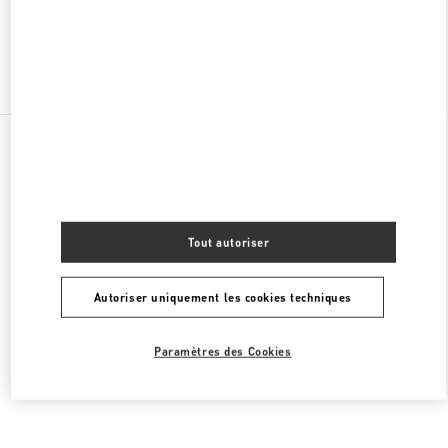
Chercher d'autres boutiques
Toutes les boutiques
Mexique
Anillo Perif. 4690, Jardines del Pedregal de San Ángel, Coyoacán
Valentino BOLSOS DE MUJER
Tout autoriser
Autoriser uniquement les cookies techniques
Paramètres des Cookies