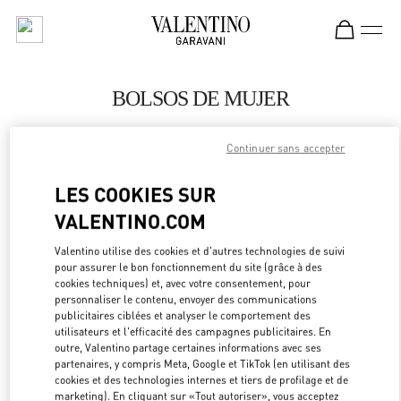
Skip to content
Return to Nav
BOLSOS DE MUJER
Valentino
Continuer sans accepter
El Palacio de Hierro Perisur
LES COOKIES SUR
LLAMA AHORA
VALENTINO.COM
MÁS DETALLES
Valentino utilise des cookies et d'autres technologies de suivi
pour assurer le bon fonctionnement du site (grâce à des
cookies techniques) et, avec votre consentement, pour
LINK OPEN
OBTENIR DES DIRECTIONS
personnaliser le contenu, envoyer des communications
publicitaires ciblées et analyser le comportement des
utilisateurs et l'efficacité des campagnes publicitaires. En
outre, Valentino partage certaines informations avec ses
partenaires, y compris Meta, Google et TikTok (en utilisant des
cookies et des technologies internes et tiers de profilage et de
marketing). En cliquant sur «Tout autoriser», vous acceptez