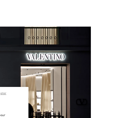
epter
pour