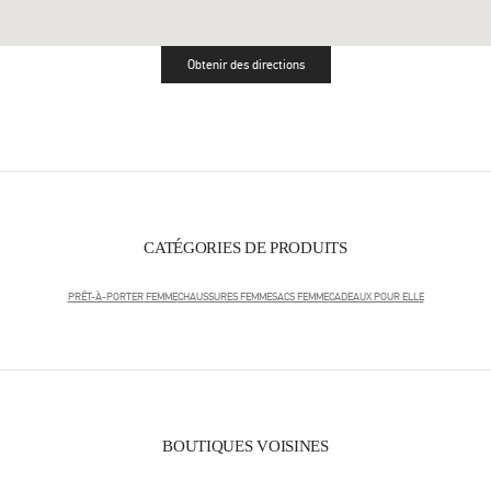
Obtenir des directions
Link Opens in New Tab
CATÉGORIES DE PRODUITS
PRÊT-À-PORTER FEMME
CHAUSSURES FEMME
SACS FEMME
CADEAUX POUR ELLE
BOUTIQUES VOISINES