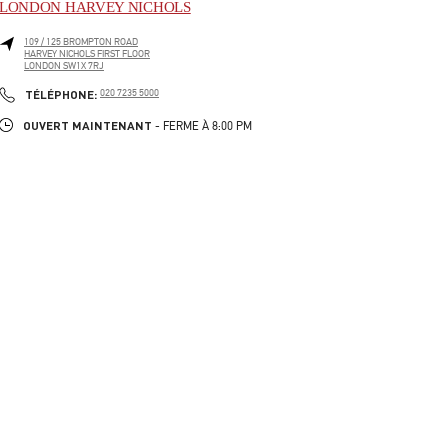
LONDON HARVEY NICHOLS
109 / 125 BROMPTON ROAD
HARVEY NICHOLS FIRST FLOOR
LONDON
SW1X 7RJ
LINK OPENS IN NEW TAB
PHONE
TÉLÉPHONE:
020 7235 5000
OUVERT MAINTENANT
- FERME À
8:00 PM