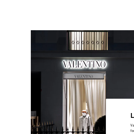
Va
fo