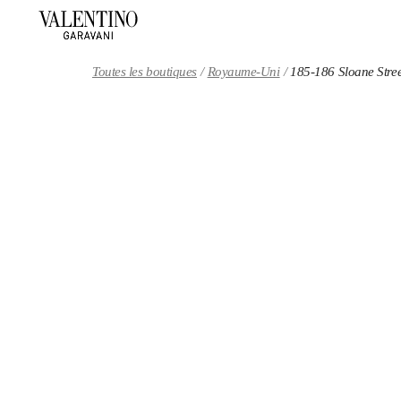
Skip to content
Return to Nav
Toutes les boutiques
Royaume-Uni
185-186 Sloane Stree