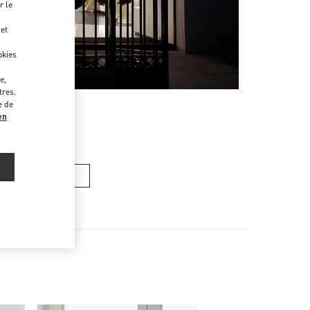
r le
 et
okies
e,
tres.
e de
en
ACS FEMME