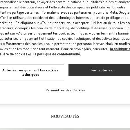
Samedi
10:00 AM
-
7:00 PM
rsonnaliser le contenu, envoyer des communications publicitaires ciblées et analyse
mportement des utilisateurs et l'efficacité des campagnes publicitaires. En outre,
lentino partage certaines informations avec ses partenaires, y compris Meta, Google
kTok (en utilisant des cookies et des technologies internes et tiers de profilage et de
rketing). En cliquant sur «Tout autoriser», vous acceptez l'utilisation de tous les co
 traceurs, y compris les cookies de marketing, de profilage et de réseaux sociaux. En
iquant sur «Autoriser uniquement les cookies techniques » ou en fermant la bannièr
us autorisez uniquement l'utilisation de cookies techniques et désactivez tous les au
s « Paramètres des cookies » vous permettent de personnaliser vos choix en matièr
okies et de les modifier à tout moment. Pour en savoir plus, consultez
la politique 
tière de cookies
et
la politique de confidentialité
.
CE QUE VOUS TROUVEREZ DANS CETTE BOUTIQUE
Autoriser uniquement les cookies
Tout autoriser
FEMMES
CHAUSSURES FEMME
S
techniques
Paramètres des Cookies
NOUVEAUTÉS