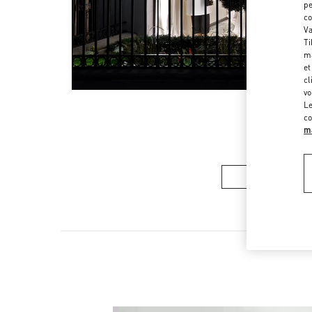
pe
co
Va
Ti
ma
et
cl
vo
Le
co
ma
COLLECTION 