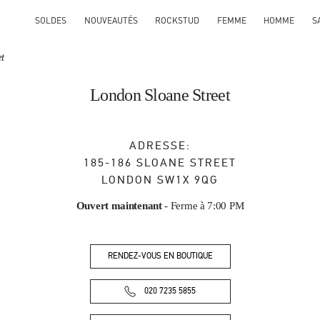
SOLDES
NOUVEAUTÉS
ROCKSTUD
FEMME
HOMME
S
t
London Sloane Street
ADRESSE:
185-186 SLOANE STREET
LONDON
SW1X 9QG
Ouvert maintenant
- Ferme à
7:00 PM
RENDEZ-VOUS EN BOUTIQUE
020 7235 5855