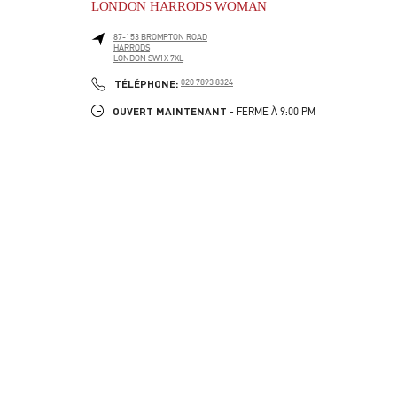
LONDON HARRODS WOMAN
87-153 BROMPTON ROAD
HARRODS
LONDON
SW1X 7XL
LINK OPENS IN NEW TAB
PHONE
TÉLÉPHONE:
020 7893 8324
OUVERT MAINTENANT
- FERME À
9:00 PM