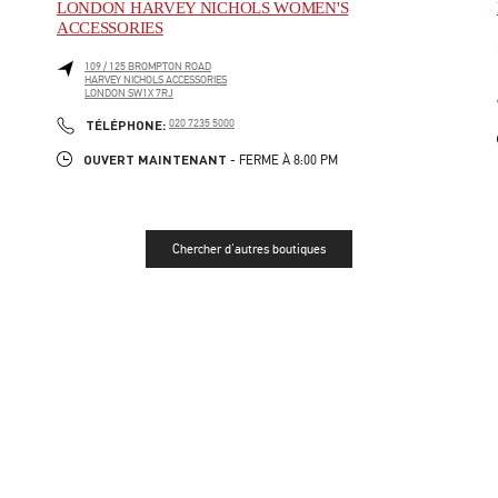
LONDON HARVEY NICHOLS WOMEN'S
ACCESSORIES
109 / 125 BROMPTON ROAD
HARVEY NICHOLS ACCESSORIES
LONDON
SW1X 7RJ
LINK OPENS IN NEW TAB
PHONE
TÉLÉPHONE:
020 7235 5000
OUVERT MAINTENANT
- FERME À
8:00 PM
Chercher d'autres boutiques