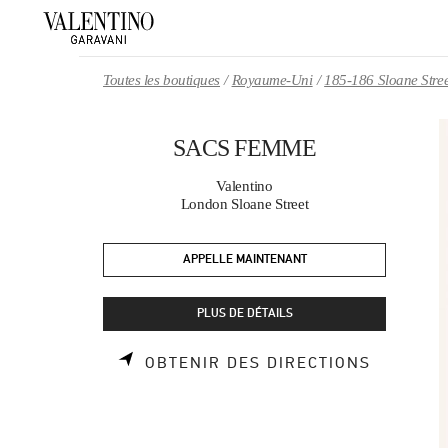
Skip to content
Return to Nav
Toutes les boutiques
Royaume-Uni
185-186 Sloane Stree
SACS FEMME
Valentino
London Sloane Street
APPELLE MAINTENANT
PLUS DE DÉTAILS
LINK OP
OBTENIR DES DIRECTIONS