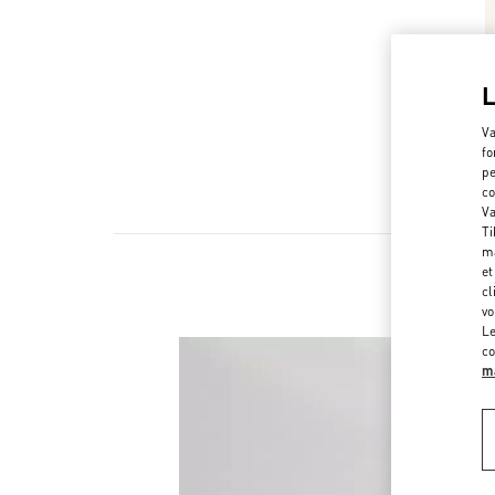
Va
fo
pe
co
Va
Ti
ma
et
cl
vo
Le
co
ma