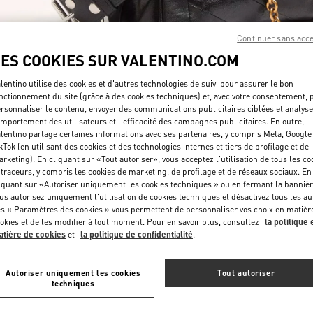
Continuer sans acc
LES COOKIES SUR VALENTINO.COM
lentino utilise des cookies et d'autres technologies de suivi pour assurer le bon
nctionnement du site (grâce à des cookies techniques) et, avec votre consentement, 
DÉCOUVRIR PLUS
rsonnaliser le contenu, envoyer des communications publicitaires ciblées et analyse
mportement des utilisateurs et l'efficacité des campagnes publicitaires. En outre,
lentino partage certaines informations avec ses partenaires, y compris Meta, Google
kTok (en utilisant des cookies et des technologies internes et tiers de profilage et de
rketing). En cliquant sur «Tout autoriser», vous acceptez l'utilisation de tous les co
 traceurs, y compris les cookies de marketing, de profilage et de réseaux sociaux. En
iquant sur «Autoriser uniquement les cookies techniques » ou en fermant la bannièr
NOUVEAUTÉS
us autorisez uniquement l'utilisation de cookies techniques et désactivez tous les au
s « Paramètres des cookies » vous permettent de personnaliser vos choix en matièr
okies et de les modifier à tout moment. Pour en savoir plus, consultez
la politique 
tière de cookies
et
la politique de confidentialité
.
Autoriser uniquement les cookies
Tout autoriser
techniques