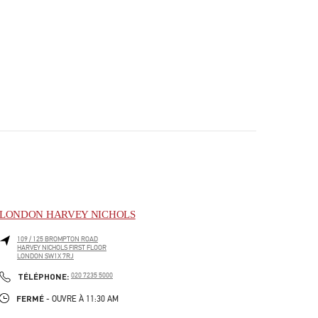
LONDON HARVEY NICHOLS
109 / 125 BROMPTON ROAD
HARVEY NICHOLS FIRST FLOOR
LONDON
SW1X 7RJ
PHONE
TÉLÉPHONE:
020 7235 5000
FERMÉ
- OUVRE À
11:30 AM