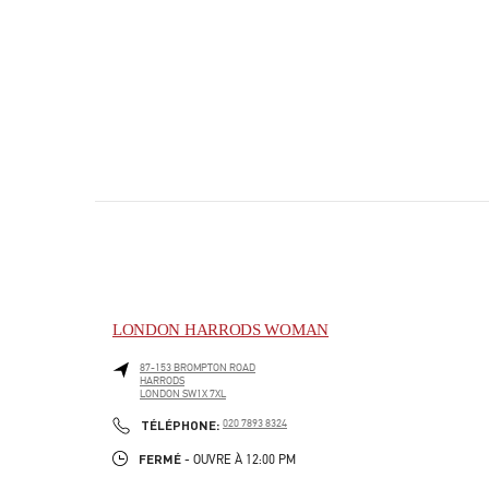
LONDON HARRODS WOMAN
87-153 BROMPTON ROAD
HARRODS
LONDON
SW1X 7XL
PHONE
TÉLÉPHONE:
020 7893 8324
FERMÉ
- OUVRE À
12:00 PM