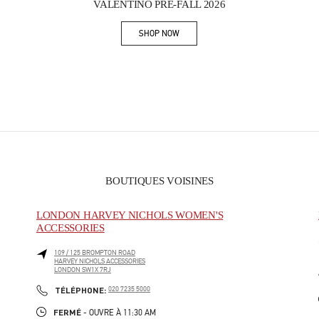
VALENTINO PRE-FALL 2026
SHOP NOW
Link Opens in New Tab
BOUTIQUES VOISINES
LONDON HARVEY NICHOLS WOMEN'S
ACCESSORIES
109 / 125 BROMPTON ROAD
HARVEY NICHOLS ACCESSORIES
LONDON
SW1X 7RJ
PHONE
TÉLÉPHONE:
020 7235 5000
FERMÉ
- OUVRE À
11:30 AM