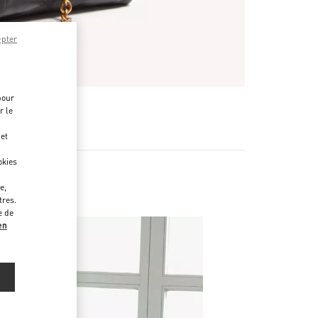
epter
pour
r le
 et
okies
e,
tres.
e de
en