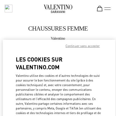
Skip to content
Return to Nav
CHAUSSURES FEMME
Valentino
Taipei Breeze Xinyi
Continuer sans accepter
APPELLE MAINTENANT
LES COOKIES SUR
VALENTINO.COM
PLUS DE DÉTAILS
Valentino utilise des cookies et d'autres technologies de suivi
pour assurer le bon fonctionnement du site (grâce à des
LINK OPEN
OBTENIR DES DIRECTIONS
cookies techniques) et, avec votre consentement, pour
personnaliser le contenu, envoyer des communications
publicitaires ciblées et analyser le comportement des
utilisateurs et l'efficacité des campagnes publicitaires. En
outre, Valentino partage certaines informations avec ses
partenaires, y compris Meta, Google et TikTok (en utilisant des
cookies et des technologies internes et tiers de profilage et de